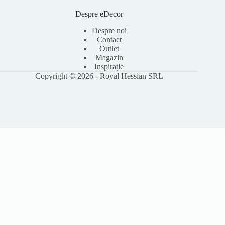
Despre eDecor
Despre noi
Contact
Outlet
Magazin
Inspirație
Copyright © 2026 - Royal Hessian SRL
Folosim cookie-uri pentru a îmbunătăți experiența ta pe site, a analiza
traficul și a personaliza conținutul. Poți accepta toate cookie-urile sau le
poți refuza pe cele opționale. Citește
Politica Cookies
pentru detalii.
Accept toate
Refuz