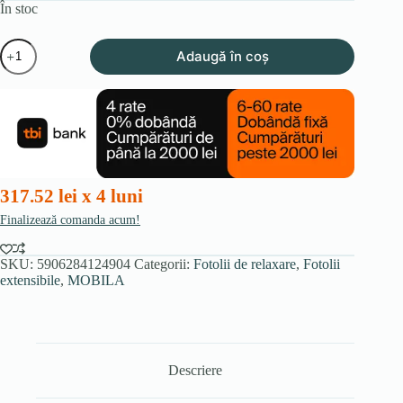
În stoc
Cantitate
Adaugă în coș
Fotoliu
extensibil
cu
funcție
de
masaj
SEBASTIAN,
maro,
din
317.52 lei x 4 luni
velur
Finalizează comanda acum!
SKU:
5906284124904
Categorii:
Fotolii de relaxare
,
Fotolii
extensibile
,
MOBILA
Descriere