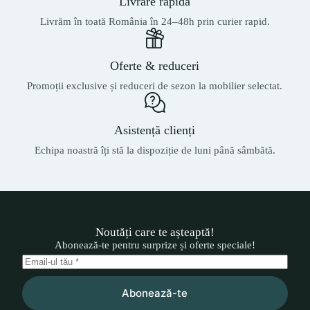
Livrare rapidă
Livrăm în toată România în 24–48h prin curier rapid.
Oferte & reduceri
Promoții exclusive și reduceri de sezon la mobilier selectat.
Asistență clienți
Echipa noastră îți stă la dispoziție de luni până sâmbătă.
Noutăți care te așteaptă!
Abonează-te pentru surprize și oferte speciale!
Abonează-te