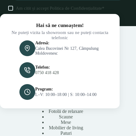
Am citit și accept
Politica de Confidențialitate
*
Hai să ne cunoaștem!
Ne puteți vizita la showroom sau ne puteți contacta
telefonic
Adresă:
Calea Bucovinei Nr 127, Câmpulung
Moldovenesc
Telefon:
0750 418 428
Program:
L–V: 10:00–18:00 | S: 10:00–14:00
Fotolii de relaxare
Scaune
Mese
Mobilier de living
Paturi