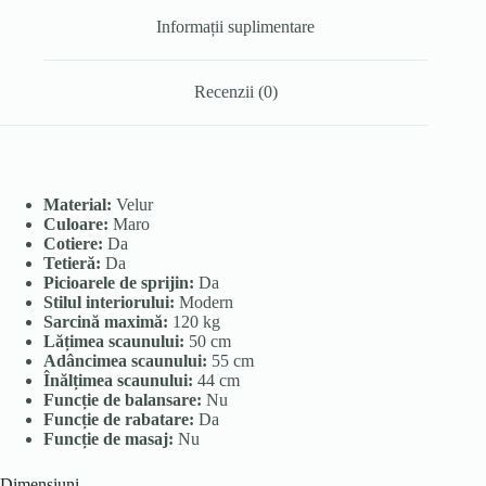
Informații suplimentare
Recenzii (0)
Material:
Velur
Culoare:
Maro
Cotiere:
Da
Tetieră:
Da
Picioarele de sprijin:
Da
Stilul interiorului:
Modern
Sarcină maximă:
120 kg
Lățimea scaunului:
50 cm
Adâncimea scaunului:
55 cm
Înălțimea scaunului:
44 cm
Funcție de balansare:
Nu
Funcție de rabatare:
Da
Funcție de masaj:
Nu
Dimensiuni