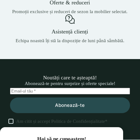
Oferte & reduceri
Promoții exclusive și reduceri de sezon la mobilier selectat.
Asistență clienți
Echipa noastră îți stă la dispoziție de luni până sâmbătă.
Noutăți care te așteaptă!
Abonează-te pentru surprize și oferte speciale!
Abonează-te
Am citit și accept
Politica de Confidențialitate
*
Hai să ne cunoaștem!