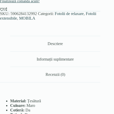
Finalizează comanda acum!
SKU:
5906284132992
Categorii:
Fotolii de relaxare
,
Fotolii
extensibile
,
MOBILA
Descriere
Informații suplimentare
Recenzii (0)
Material:
Țesătură
Culoare:
Maro
Cotieră:
Da