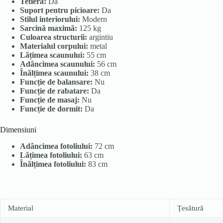
Tetieră:
Da
Suport pentru picioare:
Da
Stilul interiorului:
Modern
Sarcină maximă:
125 kg
Culoarea structurii:
argintiu
Materialul corpului:
metal
Lățimea scaunului:
55 cm
Adâncimea scaunului:
56 cm
Înălțimea scaunului:
38 cm
Funcție de balansare:
Nu
Funcție de rabatare:
Da
Funcție de masaj:
Nu
Funcție de dormit:
Da
Dimensiuni
Adâncimea fotoliului:
72 cm
Lățimea fotoliului:
63 cm
Înălțimea fotoliului:
83 cm
Material
Țesătură