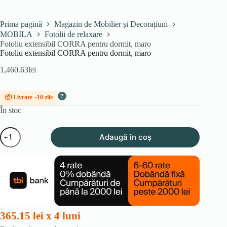
Prima pagină
Magazin de Mobilier și Decorațiuni
MOBILA
Fotolii de relaxare
Fotoliu extensibil CORRA pentru dormit, maro
Fotoliu extensibil CORRA pentru dormit, maro
1,460.63
lei
?
📦 Livrare ~10 zile
În stoc
Cantitate
Adaugă în coș
Fotoliu
extensibil
CORRA
pentru
dormit,
maro
365.15 lei x 4 luni