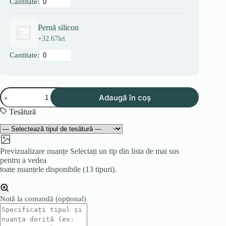
Cantitate:
Pernă silicon
+
32.67
lei
Cantitate:
Cantitate
Adaugă în coș
Colțar
MONTE
Tesătură
Previzualizare nuanțe
Selectați un tip din lista de mai sus
pentru a vedea
toate nuanțele disponibile (13 tipuri).
Notă la comandă
(opțional)