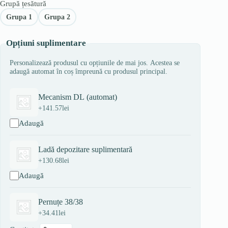
Grupă țesătură
Grupa 1
Grupa 2
Opțiuni suplimentare
Personalizează produsul cu opțiunile de mai jos. Acestea se
adaugă automat în coș împreună cu produsul principal.
Mecanism DL (automat)
+
141.57
lei
Adaugă
Ladă depozitare suplimentară
+
130.68
lei
Adaugă
Pernuțe 38/38
+
34.41
lei