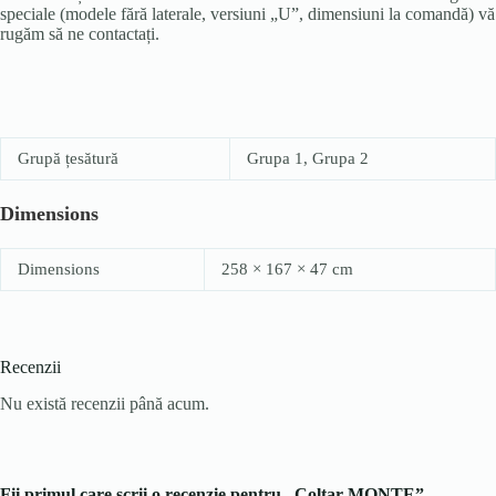
speciale (modele fără laterale, versiuni „U”, dimensiuni la comandă) vă
rugăm să ne contactați.
Grupă țesătură
Grupa 1, Grupa 2
Dimensions
Dimensions
258 × 167 × 47 cm
Recenzii
Nu există recenzii până acum.
Fii primul care scrii o recenzie pentru „Colțar MONTE”