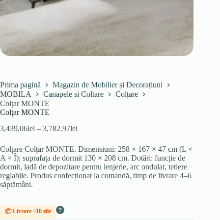
Prima pagină
Magazin de Mobilier și Decorațiuni
MOBILA
Canapele si Coltare
Colțare
Colțar MONTE
Colțar MONTE
Interval
3,439.06
lei
–
3,782.97
lei
de
prețuri:
Colțare Colțar MONTE. Dimensiuni: 258 × 167 × 47 cm (L ×
3,439.06lei
A × Î); suprafața de dormit 130 × 208 cm. Dotări: funcție de
până
dormit, ladă de depozitare pentru lenjerie, arc ondulat, tetiere
la
reglabile. Produs confecționat la comandă, timp de livrare 4–6
3,782.97lei
săptămâni.
?
📦 Livrare ~10 zile