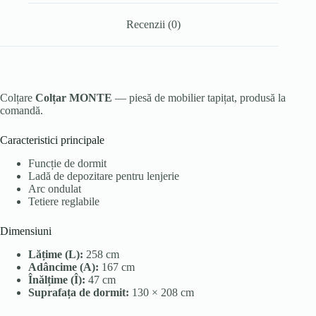
Recenzii (0)
Colțare
Colțar MONTE
— piesă de mobilier tapițat, produsă la
comandă.
Caracteristici principale
Funcție de dormit
Ladă de depozitare pentru lenjerie
Arc ondulat
Tetiere reglabile
Dimensiuni
Lățime (L):
258 cm
Adâncime (A):
167 cm
Înălțime (Î):
47 cm
Suprafața de dormit:
130 × 208 cm