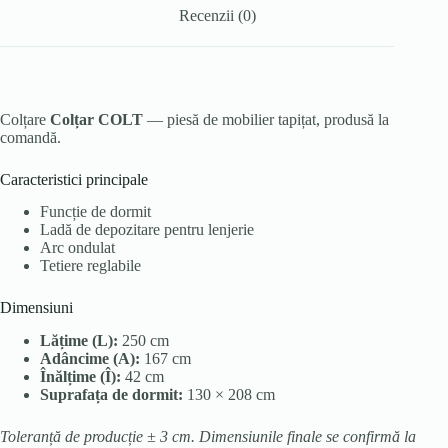
Recenzii (0)
Colțare
Colțar COLT
— piesă de mobilier tapițat, produsă la
comandă.
Caracteristici principale
Funcție de dormit
Ladă de depozitare pentru lenjerie
Arc ondulat
Tetiere reglabile
Dimensiuni
Lățime (L):
250 cm
Adâncime (A):
167 cm
Înălțime (Î):
42 cm
Suprafața de dormit:
130 × 208 cm
Toleranță de producție ± 3 cm. Dimensiunile finale se confirmă la