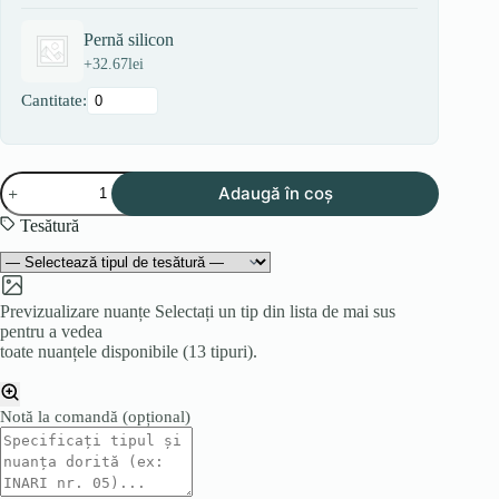
Pernă silicon
+
32.67
lei
Cantitate:
Cantitate
Adaugă în coș
Colțar
COLT
Tesătură
Previzualizare nuanțe
Selectați un tip din lista de mai sus
pentru a vedea
toate nuanțele disponibile (13 tipuri).
Notă la comandă
(opțional)