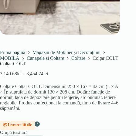
Prima pagină
Magazin de Mobilier și Decorațiuni
MOBILA
Canapele si Coltare
Colțare
Colțar COLT
Colțar COLT
Interval
3,140.68
lei
–
3,454.74
lei
de
prețuri:
Colțare Colțar COLT. Dimensiuni: 250 × 167 × 42 cm (L × A
3,140.68lei
× Î); suprafața de dormit 130 × 208 cm. Dotări: funcție de
până
dormit, ladă de depozitare pentru lenjerie, arc ondulat, tetiere
la
reglabile. Produs confecționat la comandă, timp de livrare 4–6
3,454.74lei
săptămâni.
?
📦 Livrare ~10 zile
Grupă țesătură