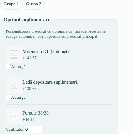
Grupa 1
Grupa 2
Opțiuni suplimentare
Personalizează produsul cu opțiunile de mai jos. Acestea se
adaugă automat în coș împreună cu produsul principal.
Mecanism DL (automat)
+
141.57
lei
Adaugă
Ladă depozitare suplimentară
+
130.68
lei
Adaugă
Pernuțe 38/38
+
34.41
lei
Cantitate: