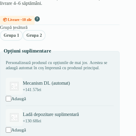
livrare 4–6 săptămâni.
?
📦 Livrare ~10 zile
Grupă țesătură
Grupa 1
Grupa 2
Opțiuni suplimentare
Personalizează produsul cu opțiunile de mai jos. Acestea se
adaugă automat în coș împreună cu produsul principal.
Mecanism DL (automat)
+
141.57
lei
Adaugă
Ladă depozitare suplimentară
+
130.68
lei
Adaugă