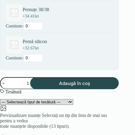
Pernuțe 38/38
+
34.41
lei
Cantitate:
Pernă silicon
+
32.67
lei
Cantitate:
Cantitate
Adaugă în coș
Colțar
ASTON
Tesătură
U
Previzualizare nuanțe
Selectați un tip din lista de mai sus
pentru a vedea
toate nuanțele disponibile (13 tipuri).