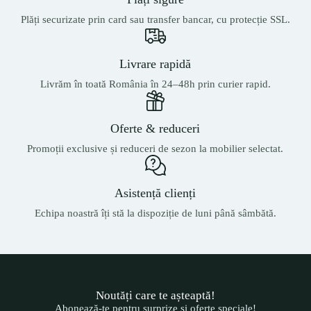
Plăți securizate prin card sau transfer bancar, cu protecție SSL.
Livrare rapidă
Livrăm în toată România în 24–48h prin curier rapid.
Oferte & reduceri
Promoții exclusive și reduceri de sezon la mobilier selectat.
Asistență clienți
Echipa noastră îți stă la dispoziție de luni până sâmbătă.
Noutăți care te așteaptă!
Abonează-te pentru surprize și oferte speciale!