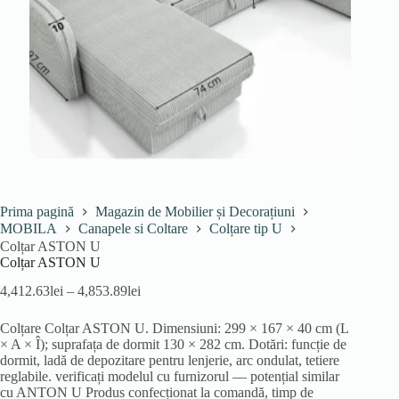
Prima pagină
Magazin de Mobilier și Decorațiuni
MOBILA
Canapele si Coltare
Colțare tip U
Colțar ASTON U
Colțar ASTON U
Interval
4,412.63
lei
–
4,853.89
lei
de
prețuri:
Colțare Colțar ASTON U. Dimensiuni: 299 × 167 × 40 cm (L
4,412.63lei
× A × Î); suprafața de dormit 130 × 282 cm. Dotări: funcție de
până
dormit, ladă de depozitare pentru lenjerie, arc ondulat, tetiere
la
reglabile. verificați modelul cu furnizorul — potențial similar
4,853.89lei
cu ANTON U Produs confecționat la comandă, timp de