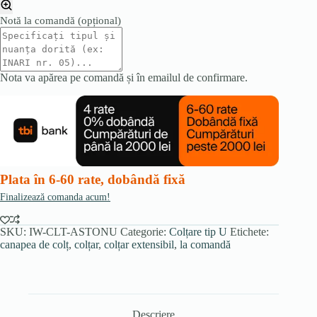
Notă la comandă
(opțional)
Nota va apărea pe comandă și în emailul de confirmare.
Plata în 6-60 rate, dobândă fixă
Finalizează comanda acum!
SKU:
IW-CLT-ASTONU
Categorie:
Colțare tip U
Etichete:
canapea de colț
,
colțar
,
colțar extensibil
,
la comandă
Descriere