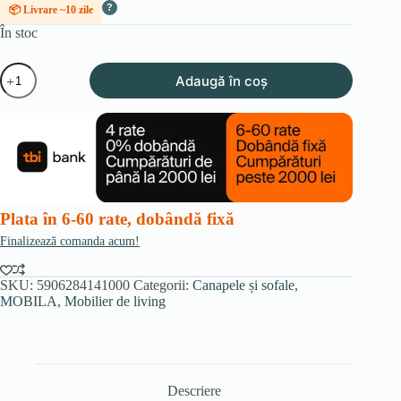
?
📦 Livrare ~10 zile
În stoc
Cantitate
Adaugă în coș
Canapea
extensibilă
PIANO,
gri
închis,
din
velur
Plata în 6-60 rate, dobândă fixă
Finalizează comanda acum!
SKU:
5906284141000
Categorii:
Canapele și sofale
,
MOBILA
,
Mobilier de living
Descriere