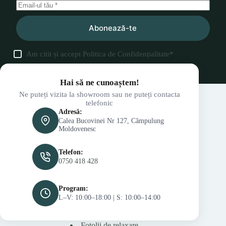
Abonează-te
Am citit și accept
Politica de Confidențialitate
*
Hai să ne cunoaștem!
Ne puteți vizita la showroom sau ne puteți contacta
telefonic
Adresă:
Calea Bucovinei Nr 127, Câmpulung
Moldovenesc
Telefon:
0750 418 428
Program:
L–V: 10:00–18:00 | S: 10:00–14:00
Fotolii de relaxare