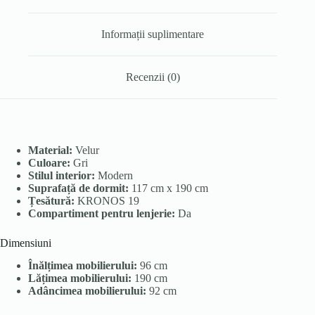
Informații suplimentare
Recenzii (0)
Material:
Velur
Culoare:
Gri
Stilul interior:
Modern
Suprafață de dormit:
117 cm x 190 cm
Țesătură:
KRONOS 19
Compartiment pentru lenjerie:
Da
Dimensiuni
Înălțimea mobilierului:
96 cm
Lățimea mobilierului:
190 cm
Adâncimea mobilierului:
92 cm