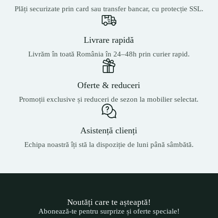
Plăți securizate prin card sau transfer bancar, cu protecție SSL.
Livrare rapidă
Livrăm în toată România în 24–48h prin curier rapid.
Oferte & reduceri
Promoții exclusive și reduceri de sezon la mobilier selectat.
Asistență clienți
Echipa noastră îți stă la dispoziție de luni până sâmbătă.
Noutăți care te așteaptă!
Abonează-te pentru surprize și oferte speciale!