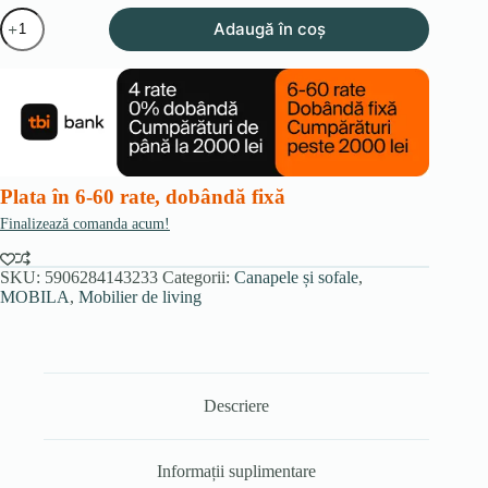
Cantitate
Adaugă în coș
Canapea
extensibilă
PIANO
2,
gri
Plata în 6-60 rate, dobândă fixă
Finalizează comanda acum!
SKU:
5906284143233
Categorii:
Canapele și sofale
,
MOBILA
,
Mobilier de living
Descriere
Informații suplimentare