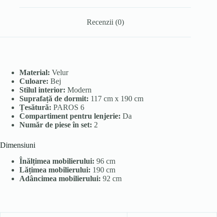
Recenzii (0)
Material:
Velur
Culoare:
Bej
Stilul interior:
Modern
Suprafață de dormit:
117 cm x 190 cm
Țesătură:
PAROS 6
Compartiment pentru lenjerie:
Da
Număr de piese în set:
2
Dimensiuni
Înălțimea mobilierului:
96 cm
Lățimea mobilierului:
190 cm
Adâncimea mobilierului:
92 cm