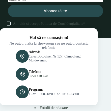
Abonează-te
Am citit și accept
Politica de Confidențialitate
*
Hai să ne cunoaștem!
Ne puteți vizita la showroom sau ne puteți contacta
telefonic
Adresă:
Calea Bucovinei Nr 127, Câmpulung
Moldovenesc
Telefon:
0750 418 428
Program:
L–V: 10:00–18:00 | S: 10:00–14:00
Fotolii de relaxare