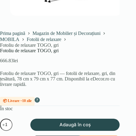
Prima pagină
Magazin de Mobilier și Decorațiuni
MOBILA
Fotolii de relaxare
Fotoliu de relaxare TOGO, gri
Fotoliu de relaxare TOGO, gri
666.83
lei
Fotoliu de relaxare TOGO, gri — fotolii de relaxare, gri, din
țesătură, 78 cm x 79 cm x 77 cm. Disponibil la eDecor.ro cu
livrare rapidă.
?
📦 Livrare ~10 zile
În stoc
Cantitate
Adaugă în coș
Fotoliu
de