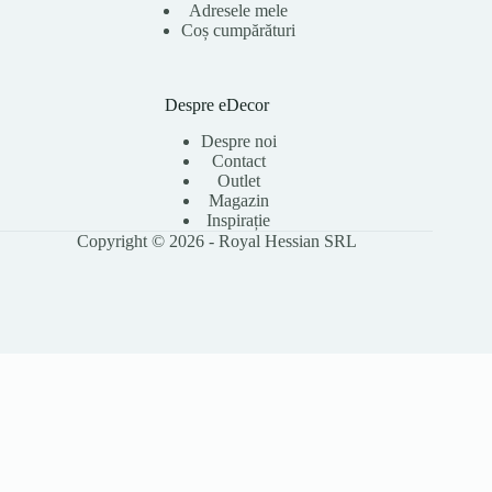
Adresele mele
Coș cumpărături
Despre eDecor
Despre noi
Contact
Outlet
Magazin
Inspirație
Copyright © 2026 - Royal Hessian SRL
Folosim cookie-uri pentru a îmbunătăți experiența ta pe site, a analiza