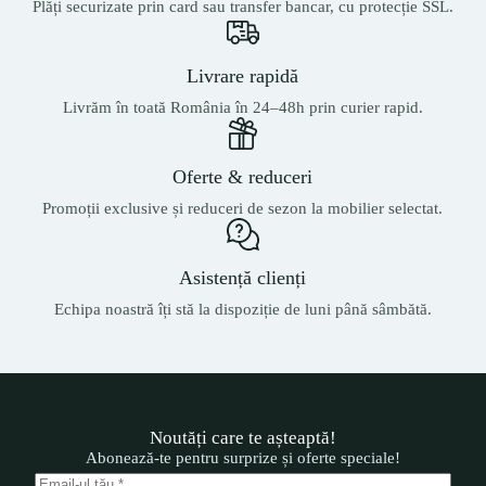
Plăți securizate prin card sau transfer bancar, cu protecție SSL.
Livrare rapidă
Livrăm în toată România în 24–48h prin curier rapid.
Oferte & reduceri
Promoții exclusive și reduceri de sezon la mobilier selectat.
Asistență clienți
Echipa noastră îți stă la dispoziție de luni până sâmbătă.
Noutăți care te așteaptă!
Abonează-te pentru surprize și oferte speciale!