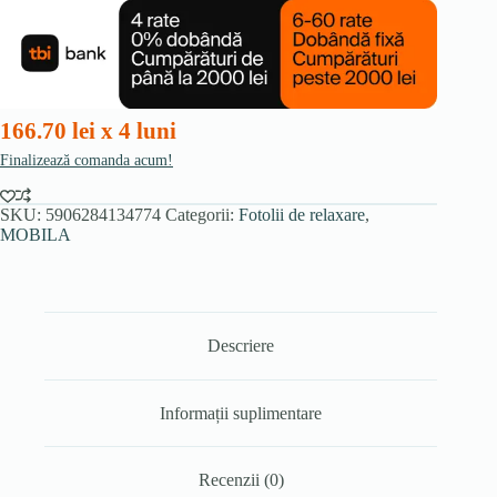
relaxare
TOGO,
gri
166.70 lei x 4 luni
Finalizează comanda acum!
SKU:
5906284134774
Categorii:
Fotolii de relaxare
,
MOBILA
Descriere
Informații suplimentare
Recenzii (0)