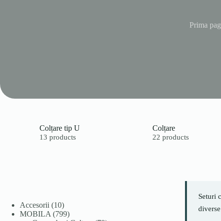
Prima pag
Colțare tip U
Colțare
13 products
22 products
Seturi 
10
Accesorii
10
diverse
produse
799
MOBILA
799