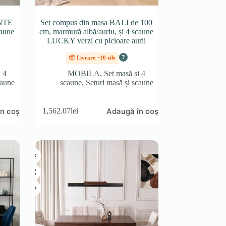
ANTE
Set compus din masa BALI de 100
caune
cm, marmură albă/auriu, și 4 scaune
LUCKY verzi cu picioare aurii
?
📦 Livrare ~10 zile
i 4
MOBILA
,
Set masă și 4
caune
scaune
,
Seturi masă și scaune
n coș
Adaugă în coș
1,562.07
lei