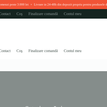
te 3.000 lei
Livrare in 24-48h din depozit propriu pentru produsele disponibile
◆
Contact
Coş
Finalizare comandă
Contul meu
Contact
Coş
Finalizare comandă
Contul meu