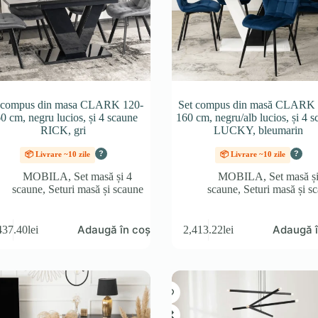
 compus din masa CLARK 120-
Set compus din masă CLARK 
0 cm, negru lucios, și 4 scaune
160 cm, negru/alb lucios, și 4 
RICK, gri
LUCKY, bleumarin
?
?
📦 Livrare ~10 zile
📦 Livrare ~10 zile
MOBILA
,
Set masă și 4
MOBILA
,
Set masă ș
scaune
,
Seturi masă și scaune
scaune
,
Seturi masă și s
Adaugă în coș
Adaugă î
437.40
lei
2,413.22
lei