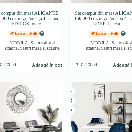
t compus din masă ALICANTE
Set compus din masa ALIC
-200 cm, negru/nuc, și 4 scaune
160-200 cm, negru/nuc, și 4 s
EDRICK, maro
EDRICK, roșu
?
?
📦 Livrare ~10 zile
📦 Livrare ~10 zile
MOBILA
,
Set masă și 4
MOBILA
,
Set masă ș
scaune
,
Seturi masă și scaune
scaune
,
Seturi masă și s
Adaugă în coș
Adaugă î
317.08
lei
3,317.08
lei