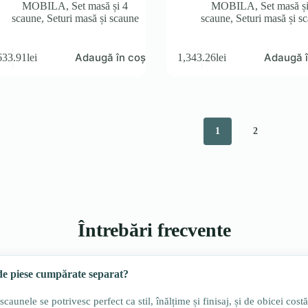
MOBILA
,
Set masă și 4
MOBILA
,
Set masă ș
scaune
,
Seturi masă și scaune
scaune
,
Seturi masă și s
Adaugă în coș
Adaugă î
633.91
lei
1,343.26
lei
1
2
Întrebări frecvente
 de piese cumpărate separat?
caunele se potrivesc perfect ca stil, înălțime și finisaj, și de obicei cost