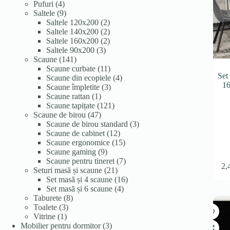
4
produse
Pufuri
4
produse
9
Saltele
9
produse
2
Saltele 120x200
2
produse
2
Saltele 140x200
2
produse
2
Saltele 160x200
2
3
produse
Saltele 90x200
3
141
produse
Scaune
141
de
11
Scaune curbate
11
Set
produse
produse
4
Scaune din ecopiele
4
16
3
produse
Scaune împletite
3
1
produse
Scaune rattan
1
produs
121
Scaune tapițate
121
47
de
Scaune de birou
47
de
produse
3
Scaune de birou standard
3
produse
12
produse
Scaune de cabinet
12
produse
15
Scaune ergonomice
15
9
produse
Scaune gaming
9
produse
7
Scaune pentru tineret
7
2,
21
produse
Seturi masă și scaune
21
de
16
Set masă și 4 scaune
16
produse
4
produse
Set masă și 6 scaune
4
8
produse
Taburete
8
3
produse
Toalete
3
1
produse
Vitrine
1
produs
3
Mobilier pentru dormitor
3