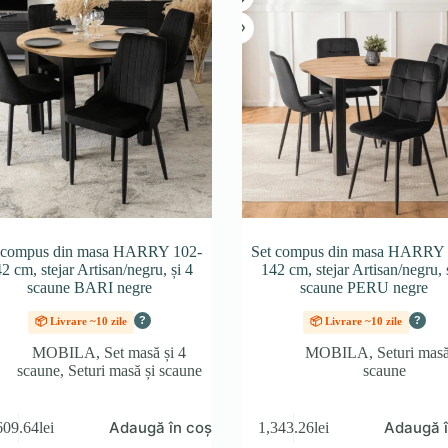
 compus din masa HARRY 102-
Set compus din masa HARRY 
2 cm, stejar Artisan/negru, și 4
142 cm, stejar Artisan/negru, 
scaune BARI negre
scaune PERU negre
?
?
📦 Livrare ~10 zile
📦 Livrare ~10 zile
MOBILA
,
Set masă și 4
MOBILA
,
Seturi masă
scaune
,
Seturi masă și scaune
scaune
Adaugă în coș
Adaugă î
609.64
lei
1,343.26
lei