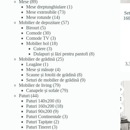
89
produse
produse
Mese
89
de
1
Mese dreptunghiulare
1
produse
73
produs
Mese extensibile
73
Se
14
de
Mese rotunde
14
160
produse
produse
57
Mobilier de depozitare
57
5
de
Birouri
5
produse
30
produse
Comode
30
de
3
Comode TV
3
produse
produse
18
Mobilier hol
18
3
produse
Cuiere
3
produse
8
Dulapuri și lăzi pentru pantofi
8
25
produse
Mobilier de grădină
25
3,
1
de
Leagăne
1
produs
4
produse
Mese și măsuțe
4
produse
8
Scaune și fotolii de grădină
8
produse
9
Seturi de mobilier de grădină
9
79
produse
Mobilier de living
79
de
79
Canapele și sofale
79
44
produse
de
Paturi
44
de
6
produse
Paturi 140x200
6
produse
produse
18
Paturi 160x200
18
9
produse
Paturi 90x200
9
produse
3
Paturi Continentale
3
2
produse
Paturi Tapițate
2
3
produse
Paturi Tineret
3