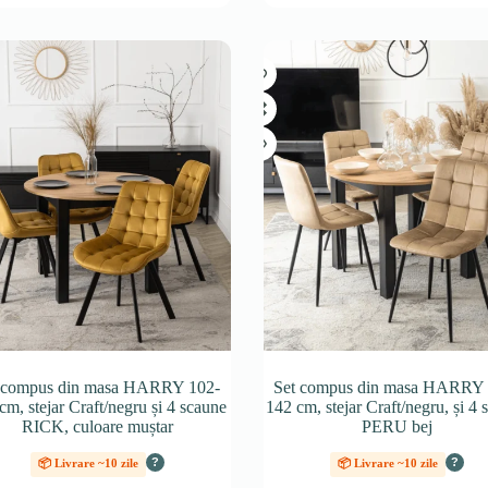
 compus din masa HARRY 102-
Set compus din masa HARRY 
cm, stejar Craft/negru și 4 scaune
142 cm, stejar Craft/negru, și 4 
RICK, culoare muștar
PERU bej
?
?
📦 Livrare ~10 zile
📦 Livrare ~10 zile