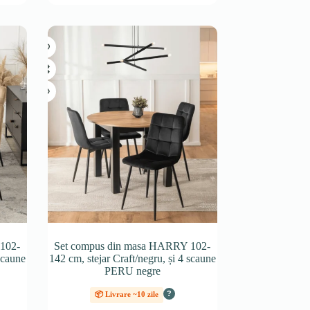
102-
Set compus din masa HARRY 102-
scaune
142 cm, stejar Craft/negru, și 4 scaune
PERU negre
?
📦 Livrare ~10 zile