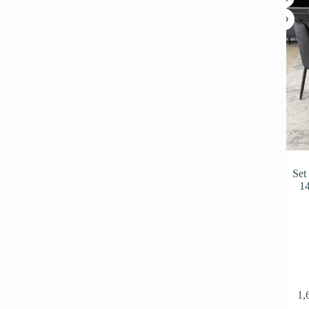
produse
Set
14
1,