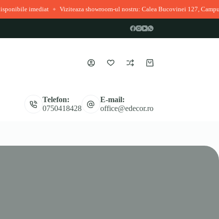
 imediat
Viziteaza showroom-ul nostru: Calea Bucovinei 127, Campulung Mol
◆
Coș
de
cumpărături
Telefon:
E-mail:
0750418428
office@edecor.ro