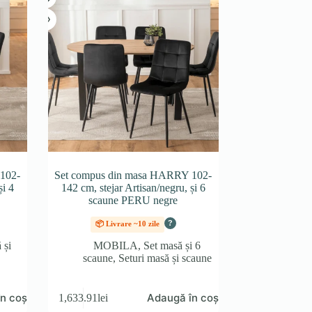
102-
Set compus din masa HARRY 102-
și 4
142 cm, stejar Artisan/negru, și 6
scaune PERU negre
?
📦 Livrare ~10 zile
 și
MOBILA
,
Set masă și 6
scaune
,
Seturi masă și scaune
n coș
Adaugă în coș
1,633.91
lei