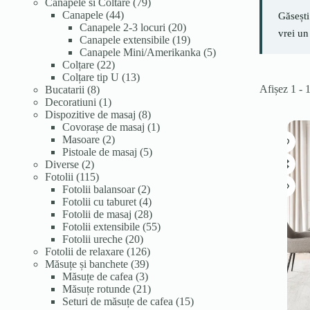
de
79
Canapele si Coltare
79
produse
44
de
Canapele
44
Găsești
de
produse
20
Canapele 2-3 locuri
20
vrei un
produse
de
19
Canapele extensibile
19
produse
produse
5
Canapele Mini/Amerikanka
5
22
produse
Colțare
22
de
13
Colțare tip U
13
Afișez 1 - 
8
produse
produse
Bucatarii
8
produse
1
Decoratiuni
1
produs
8
Dispozitive de masaj
8
produse
1
Covorașe de masaj
1
2
produs
Masoare
2
produse
5
Pistoale de masaj
5
2
produse
Diverse
2
produse
115
Fotolii
115
produse
2
Fotolii balansoar
2
produse
4
Fotolii cu taburet
4
produse
28
Fotolii de masaj
28
de
55
Fotolii extensibile
55
20
produse
de
Fotolii ureche
20
de
126
produse
Fotolii de relaxare
126
produse
39
de
Măsuțe și banchete
39
3
de
produse
Măsuțe de cafea
3
produse
produse
21
Măsuțe rotunde
21
de
15
Seturi de măsuțe de cafea
15