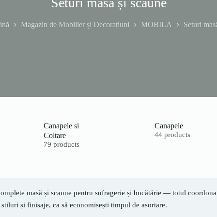
Seturi masă și scaune
ină
Magazin de Mobilier și Decorațiuni
MOBILA
Seturi mas
Canapele si
Canapele
Coltare
44 products
79 products
complete masă și scaune pentru sufragerie și bucătărie — totul coordonat 
 stiluri și finisaje, ca să economisești timpul de asortare.