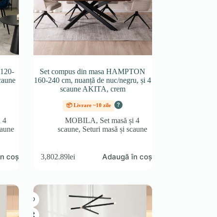
120-
Set compus din masa HAMPTON
scaune
160-240 cm, nuanță de nuc/negru, și 4
scaune AKITA, crem
?
📦 Livrare ~10 zile
i 4
MOBILA
,
Set masă și 4
caune
scaune
,
Seturi masă și scaune
n coș
Adaugă în coș
3,802.89
lei