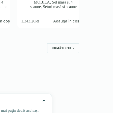
i 4
MOBILA
,
Set masă și 4
caune
scaune
,
Seturi masă și scaune
n coș
Adaugă în coș
1,343.26
lei
URMĂTORUL
ă mai puțin decât aceleași