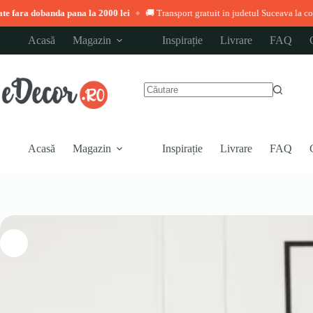
pana la 2000 lei
🚚 Transport gratuit in judetul Suceava la comenzi peste 3.000 
◆
Sari
Acasă
Magazin
Inspirație
Livrare
FAQ
la
conținut
Niciun
rezultat
Acasă
Magazin
Inspirație
Livrare
FAQ