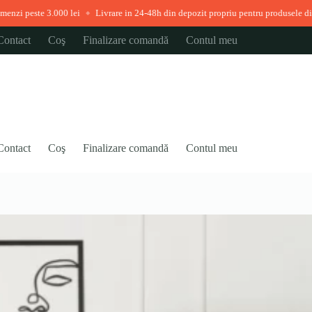
lei
Livrare in 24-48h din depozit propriu pentru produsele disponibile imediat
◆
Contact
Coş
Finalizare comandă
Contul meu
Contact
Coş
Finalizare comandă
Contul meu