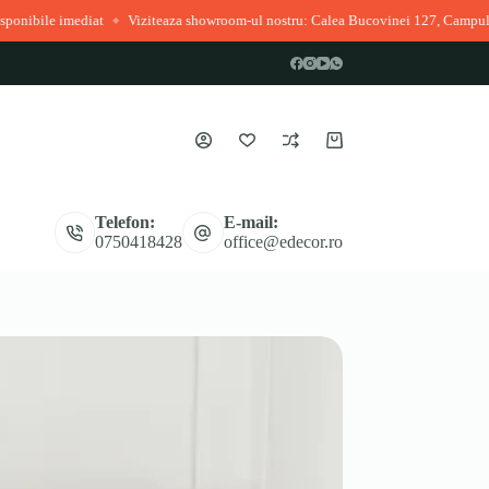
Viziteaza showroom-ul nostru: Calea Bucovinei 127, Campulung Moldovenesc
◆
Coș
de
cumpărături
Telefon:
E-mail:
0750418428
office@edecor.ro