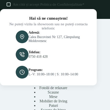
Am citit și accept
Politica de Confidențialitate
*
Hai să ne cunoaștem!
Ne puteți vizita la showroom sau ne puteți contacta
telefonic
Adresă:
Calea Bucovinei Nr 127, Câmpulung
Moldovenesc
Telefon:
0750 418 428
Program:
L–V: 10:00–18:00 | S: 10:00–14:00
Fotolii de relaxare
Scaune
Mese
Mobilier de living
Paturi
Scaune de birou