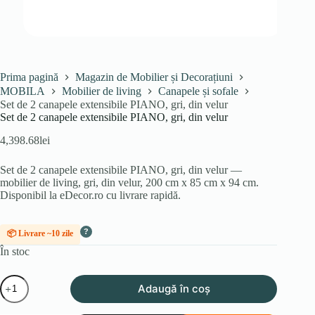
Prima pagină
Magazin de Mobilier și Decorațiuni
MOBILA
Mobilier de living
Canapele și sofale
Set de 2 canapele extensibile PIANO, gri, din velur
Set de 2 canapele extensibile PIANO, gri, din velur
4,398.68
lei
Set de 2 canapele extensibile PIANO, gri, din velur —
mobilier de living, gri, din velur, 200 cm x 85 cm x 94 cm.
Disponibil la eDecor.ro cu livrare rapidă.
?
📦 Livrare ~10 zile
În stoc
Cantitate
Adaugă în coș
Set
de