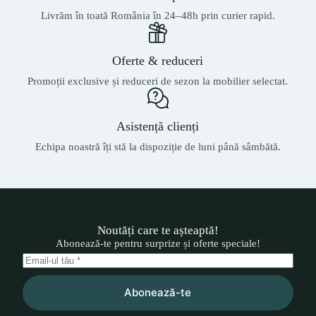
Livrăm în toată România în 24–48h prin curier rapid.
Oferte & reduceri
Promoții exclusive și reduceri de sezon la mobilier selectat.
Asistență clienți
Echipa noastră îți stă la dispoziție de luni până sâmbătă.
Noutăți care te așteaptă!
Abonează-te pentru surprize și oferte speciale!
Abonează-te