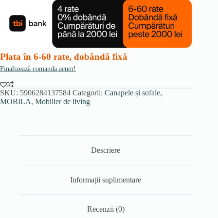
2
canapele
extensibile
PIANO,
gri,
din
velur
Plata în 6-60 rate, dobândă fixă
Finalizează comanda acum!
SKU:
5906284137584
Categorii:
Canapele și sofale
,
MOBILA
,
Mobilier de living
Descriere
Informații suplimentare
Recenzii (0)