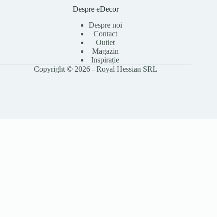
Despre eDecor
Despre noi
Contact
Outlet
Magazin
Inspirație
Copyright © 2026 - Royal Hessian SRL
Folosim cookie-uri pentru a îmbunătăți experiența ta pe site, a analiza
traficul și a personaliza conținutul. Poți accepta toate cookie-urile sau le
poți refuza pe cele opționale. Citește
Politica Cookies
pentru detalii.
Accept toate
Refuz