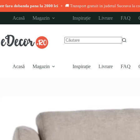
pana la 2000 lei
🚚 Transport gratuit in judetul Suceava la comenzi peste 3.000 
◆
Sari
Acasă
Magazin
Inspirație
Livrare
FAQ
la
conținut
Niciun
rezultat
Acasă
Magazin
Inspirație
Livrare
FAQ