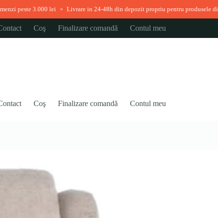
lei
Livrare in 24-48h din depozit propriu pentru produsele disponibile imediat
◆
Contact
Coş
Finalizare comandă
Contul meu
Contact
Coş
Finalizare comandă
Contul meu