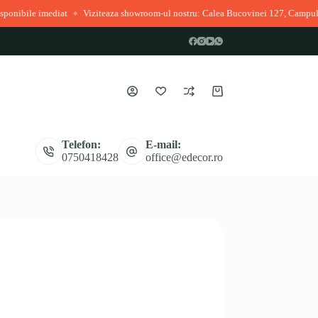
Viziteaza showroom-ul nostru: Calea Bucovinei 127, Campulung Moldovenesc
◆
Coș
de
cumpărături
Telefon:
E-mail:
0750418428
office@edecor.ro