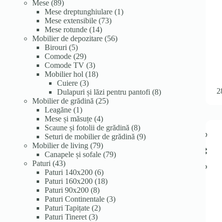
89
produse
produse
Mese
89
de
1
Mese dreptunghiulare
1
produse
73
produs
Mese extensibile
73
14
de
Mese rotunde
14
produse
produse
56
Mobilier de depozitare
56
5
de
Birouri
5
produse
29
produse
Comode
29
de
3
Comode TV
3
produse
produse
18
Mobilier hol
18
3
produse
Cuiere
3
2
produse
8
Dulapuri și lăzi pentru pantofi
8
25
produse
Mobilier de grădină
25
1
de
Leagăne
1
produs
4
produse
Mese și măsuțe
4
produse
8
Scaune și fotolii de grădină
8
produse
9
Seturi de mobilier de grădină
9
79
produse
Mobilier de living
79
de
79
Canapele și sofale
79
43
produse
de
Paturi
43
de
6
produse
Paturi 140x200
6
produse
produse
18
Paturi 160x200
18
8
produse
Paturi 90x200
8
produse
3
Paturi Continentale
3
2
produse
Paturi Tapițate
2
3
produse
Paturi Tineret
3