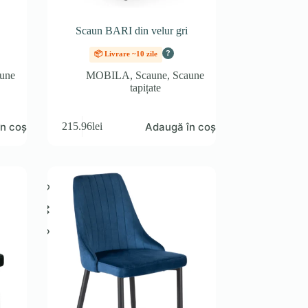
Scaun BARI din velur gri
?
📦 Livrare ~10 zile
une
MOBILA
,
Scaune
,
Scaune
tapițate
n coș
Adaugă în coș
215.96
lei