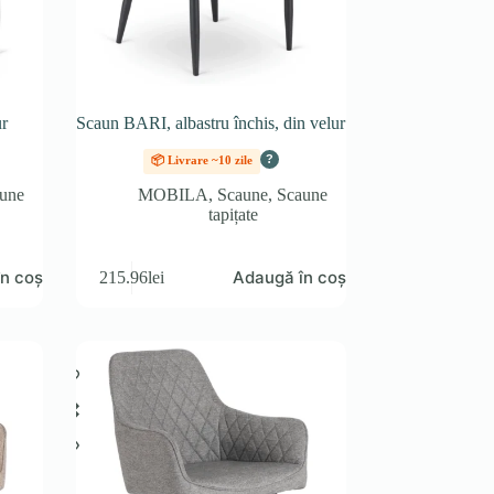
r
Scaun BARI, albastru închis, din velur
?
📦 Livrare ~10 zile
une
MOBILA
,
Scaune
,
Scaune
tapițate
n coș
Adaugă în coș
215.96
lei