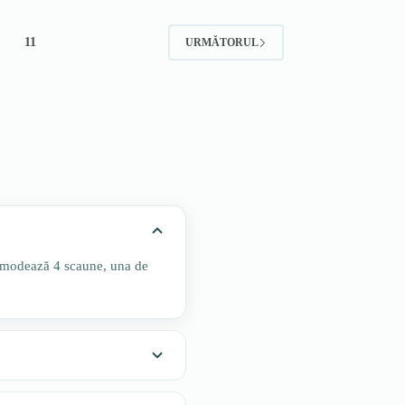
11
URMĂTORUL
omodează 4 scaune, una de