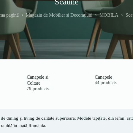
Scaune
ima pagină
Magazin de Mobilier și Decorațiuni
MOBILA
Sca
Canapele si
Canapele
Coltare
44 products
79 products
de dining și living de calitate superioară. Modele tapițate, din lemn, ra
 rapidă în toată România.