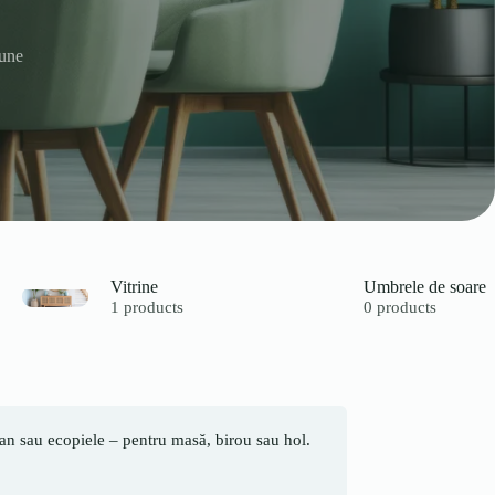
une
Vitrine
Umbrele de soare
1 products
0 products
ttan sau ecopiele – pentru masă, birou sau hol.