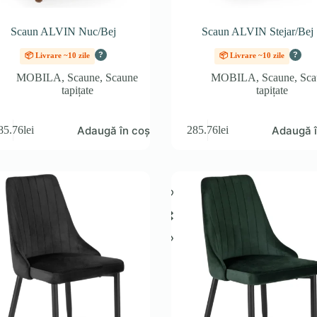
Scaun ALVIN Nuc/Bej
Scaun ALVIN Stejar/Bej
?
?
📦 Livrare ~10 zile
📦 Livrare ~10 zile
MOBILA
,
Scaune
,
Scaune
MOBILA
,
Scaune
,
Sca
tapițate
tapițate
Adaugă în coș
Adaugă î
85.76
lei
285.76
lei