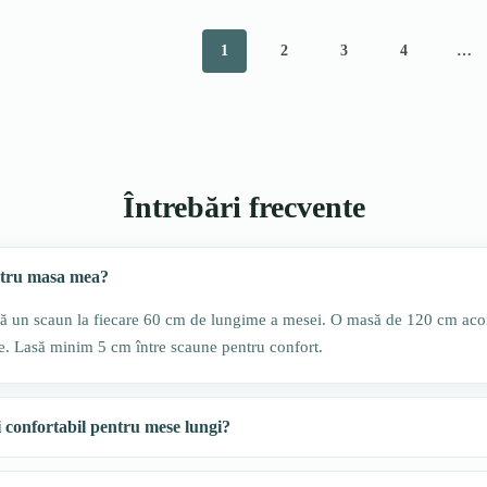
1
2
3
4
…
Întrebări frecvente
ntru masa mea?
ază un scaun la fiecare 60 cm de lungime a mesei. O masă de 120 cm ac
 Lasă minim 5 cm între scaune pentru confort.
i confortabil pentru mese lungi?