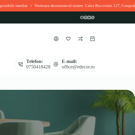
imediat
Viziteaza showroom-ul nostru: Calea Bucovinei 127, Campulung Mol
◆
Coș
de
cumpărături
Telefon:
E-mail:
0750418428
office@edecor.ro