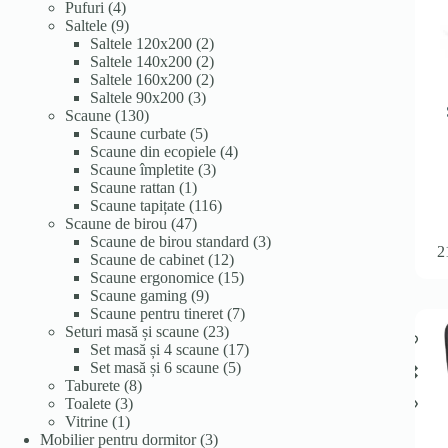
4
produse
Pufuri
4
produse
9
Saltele
9
produse
2
Saltele 120x200
2
produse
2
Saltele 140x200
2
produse
2
Saltele 160x200
2
3
produse
Saltele 90x200
3
130
produse
Scaune
130
de
5
Scaune curbate
5
produse
produse
4
Scaune din ecopiele
4
3
produse
Scaune împletite
3
1
produse
Scaune rattan
1
produs
116
Scaune tapițate
116
47
produse
Scaune de birou
47
de
3
Scaune de birou standard
3
2
produse
12
produse
Scaune de cabinet
12
produse
15
Scaune ergonomice
15
9
produse
Scaune gaming
9
produse
7
Scaune pentru tineret
7
23
produse
Seturi masă și scaune
23
de
17
Set masă și 4 scaune
17
produse
5
produse
Set masă și 6 scaune
5
8
produse
Taburete
8
3
produse
Toalete
3
1
produse
Vitrine
1
produs
3
Mobilier pentru dormitor
3