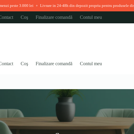
e 3.000 lei
Livrare in 24-48h din depozit propriu pentru produsele disponibile 
◆
Contact
Coş
Finalizare comandă
Contul meu
Contact
Coş
Finalizare comandă
Contul meu