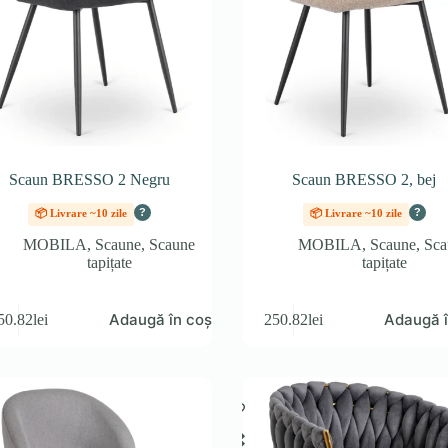
Scaun BRESSO 2 Negru
Scaun BRESSO 2, bej
?
?
📦 Livrare ~10 zile
📦 Livrare ~10 zile
MOBILA
,
Scaune
,
Scaune
MOBILA
,
Scaune
,
Sca
tapițate
tapițate
Adaugă în coș
Adaugă î
50.82
lei
250.82
lei