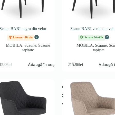
Scaun BARI negru din velur
Scaun BARI verde din velu
?
?
📦 Livrare ~10 zile
⏱ Livrare 24–48h
MOBILA
,
Scaune
,
Scaune
MOBILA
,
Scaune
,
Sca
tapițate
tapițate
Adaugă în coș
Adaugă î
15.96
lei
215.96
lei