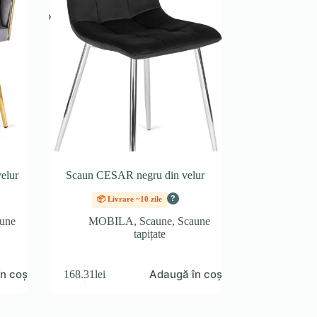
velur
Scaun CESAR negru din velur
?
📦 Livrare ~10 zile
une
MOBILA
,
Scaune
,
Scaune
tapițate
n coș
Adaugă în coș
168.31
lei