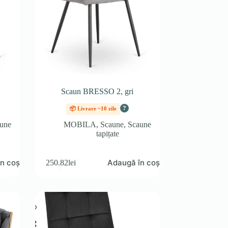
Scaun BRESSO 2, gri
?
📦 Livrare ~10 zile
une
MOBILA
,
Scaune
,
Scaune
tapițate
n coș
Adaugă în coș
250.82
lei