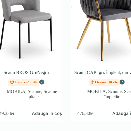
Scaun BROS Gri/Negru
Scaun CAPI gri, împletit, din 
?
?
📦 Livrare ~10 zile
📦 Livrare ~10 zile
MOBILA
,
Scaune
,
Scaune
MOBILA
,
Scaune
,
Sca
tapițate
împletite
Adaugă în coș
Adaugă î
49.33
lei
476.30
lei