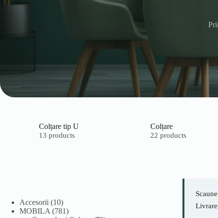
Pr
Colțare tip U
Colțare
13 products
22 products
Scaune 
10
Accesorii
10
Livrare
produse
781
MOBILA
781