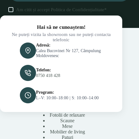
Am citit și accept
Politica de Confidențialitate
*
Hai să ne cunoaștem!
Ne puteți vizita la showroom sau ne puteți contacta
telefonic
Adresă:
Calea Bucovinei Nr 127, Câmpulung
Moldovenesc
Telefon:
0750 418 428
Program:
L–V: 10:00–18:00 | S: 10:00–14:00
Fotolii de relaxare
Scaune
Mese
Mobilier de living
Paturi