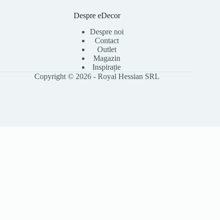
Despre eDecor
Despre noi
Contact
Outlet
Magazin
Inspirație
Copyright © 2026 - Royal Hessian SRL
Folosim cookie-uri pentru a îmbunătăți experiența ta pe site, a analiza
traficul și a personaliza conținutul. Poți accepta toate cookie-urile sau le
poți refuza pe cele opționale. Citește
Politica Cookies
pentru detalii.
Accept toate
Refuz