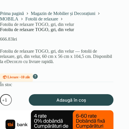
Prima pagină
Magazin de Mobilier și Decorațiuni
MOBILA
Fotolii de relaxare
Fotoliu de relaxare TOGO, gri, din velur
Fotoliu de relaxare TOGO, gri, din velur
666.83
lei
Fotoliu de relaxare TOGO, gri, din velur — fotolii de
relaxare, gri, din velur, 60 cm x 56 cm x 104,5 cm. Disponibil
la eDecor.ro cu livrare rapidă.
?
📦 Livrare ~10 zile
În stoc
Cantitate
Adaugă în coș
Fotoliu
de
relaxare
TOGO,
gri,
din