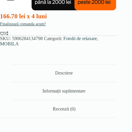
velur
166.70 lei x 4 luni
Finalizează comanda acum!
SKU:
5906284134798
Categorii:
Fotolii de relaxare
,
MOBILA
Descriere
Informații suplimentare
Recenzii (0)