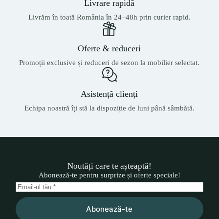
Livrare rapidă
Livrăm în toată România în 24–48h prin curier rapid.
Oferte & reduceri
Promoții exclusive și reduceri de sezon la mobilier selectat.
Asistență clienți
Echipa noastră îți stă la dispoziție de luni până sâmbătă.
Noutăți care te așteaptă!
Abonează-te pentru surprize și oferte speciale!
Abonează-te