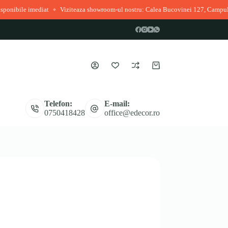
at
Viziteaza showroom-ul nostru: Calea Bucovinei 127, Campulung Moldovene
◆
Coș
de
cumpărături
Telefon:
E-mail:
0750418428
office@edecor.ro