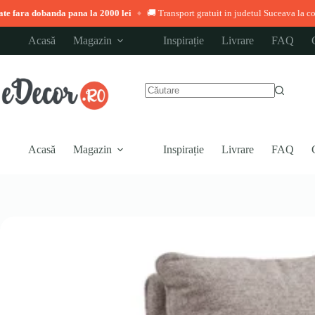
a pana la 2000 lei
🚚 Transport gratuit in judetul Suceava la comenzi peste 3.0
◆
Sari
Acasă
Magazin
Inspirație
Livrare
FAQ
la
conținut
Niciun
rezultat
Acasă
Magazin
Inspirație
Livrare
FAQ