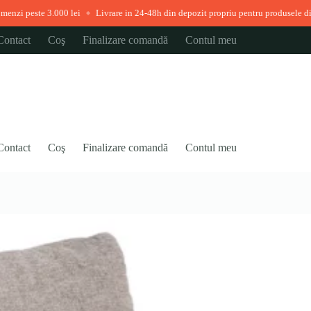
00 lei
Livrare in 24-48h din depozit propriu pentru produsele disponibile imedi
◆
Contact
Coş
Finalizare comandă
Contul meu
Contact
Coş
Finalizare comandă
Contul meu