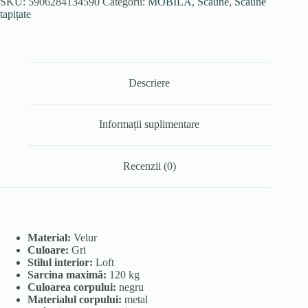
SKU:
5906284134590
Categorii:
MOBILA
,
Scaune
,
Scaune
tapițate
Descriere
Informații suplimentare
Recenzii (0)
Material:
Velur
Culoare:
Gri
Stilul interior:
Loft
Sarcina maximă:
120 kg
Culoarea corpului:
negru
Materialul corpului:
metal