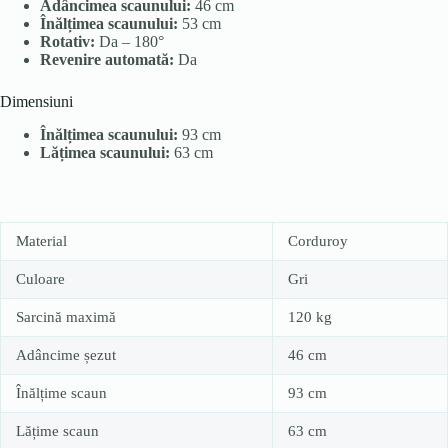
Adâncimea scaunului:
46 cm
Înălțimea scaunului:
53 cm
Rotativ:
Da – 180°
Revenire automată:
Da
Dimensiuni
Înălțimea scaunului:
93 cm
Lățimea scaunului:
63 cm
Material
Corduroy
Culoare
Gri
Sarcină maximă
120 kg
Adâncime șezut
46 cm
Înălțime scaun
93 cm
Lățime scaun
63 cm