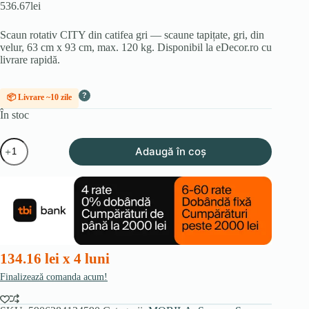
536.67
lei
Scaun rotativ CITY din catifea gri — scaune tapițate, gri, din
velur, 63 cm x 93 cm, max. 120 kg. Disponibil la eDecor.ro cu
livrare rapidă.
?
📦 Livrare ~10 zile
În stoc
Cantitate
Adaugă în coș
Scaun
rotativ
CITY,
gri,
din
velur
134.16 lei x 4 luni
Finalizează comanda acum!