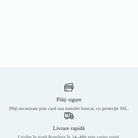
Plăți sigure
Plăți securizate prin card sau transfer bancar, cu protecție SSL.
Livrare rapidă
Livrăm în toată România în 24–48h prin curier rapid.