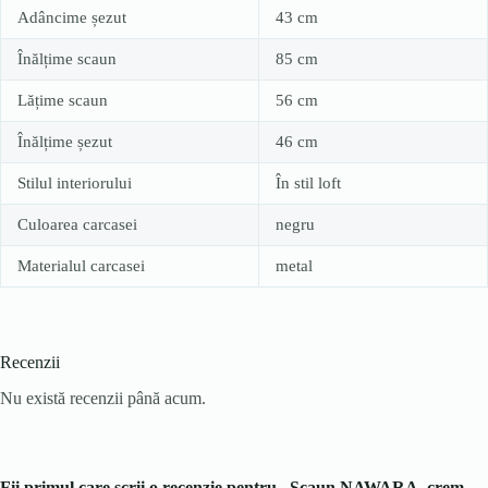
Adâncime șezut
43 cm
Înălțime scaun
85 cm
Lățime scaun
56 cm
Înălțime șezut
46 cm
Stilul interiorului
În stil loft
Culoarea carcasei
negru
Materialul carcasei
metal
Recenzii
Nu există recenzii până acum.
Fii primul care scrii o recenzie pentru „Scaun NAWARA, crem,