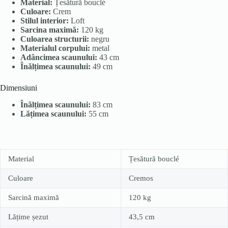
Material:
Țesătură bouclé
Culoare:
Crem
Stilul interior:
Loft
Sarcina maximă:
120 kg
Culoarea structurii:
negru
Materialul corpului:
metal
Adâncimea scaunului:
43 cm
Înălțimea scaunului:
49 cm
Dimensiuni
Înălțimea scaunului:
83 cm
Lățimea scaunului:
55 cm
Material
Țesătură bouclé
Culoare
Cremos
Sarcină maximă
120 kg
Lățime șezut
43,5 cm