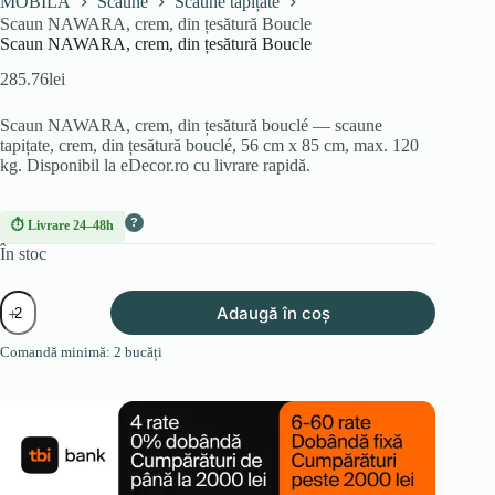
MOBILA
Scaune
Scaune tapițate
Scaun NAWARA, crem, din țesătură Boucle
Scaun NAWARA, crem, din țesătură Boucle
285.76
lei
Scaun NAWARA, crem, din țesătură bouclé — scaune
tapițate, crem, din țesătură bouclé, 56 cm x 85 cm, max. 120
kg. Disponibil la eDecor.ro cu livrare rapidă.
?
⏱ Livrare 24–48h
În stoc
Cantitate
Adaugă în coș
Scaun
NAWARA,
Comandă minimă: 2 bucăți
crem,
din
țesătură
Boucle