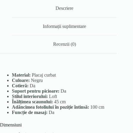
Descriere
Informații suplimentare
Recenzii (0)
Material:
Placaj curbat
Culoare:
Negru
Cotieră:
Da
Suport pentru picioare:
Da
Stilul interiorului:
Loft
Înălțimea scaunului:
45 cm
Adâncimea fotoliului în poziție întinsă:
100 cm
Funcție de masaj:
Da
Dimensiuni