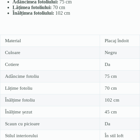
Adâncimea fotoliului:
75 cm
Lățimea fotoliului:
70 cm
Înălțimea fotoliului:
102 cm
Material
Placaj îndoit
Culoare
Negru
Cotiere
Da
Adâncime fotoliu
75 cm
Lățime fotoliu
70 cm
Înălțime fotoliu
102 cm
Înălțime șezut
45 cm
Scaun cu picioare
Da
Stilul interiorului
În stil loft