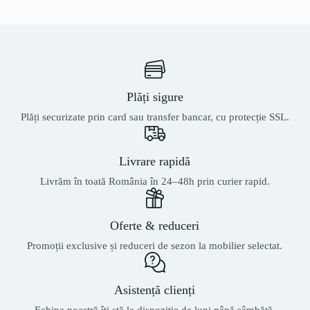
Plăți sigure
Plăți securizate prin card sau transfer bancar, cu protecție SSL.
Livrare rapidă
Livrăm în toată România în 24–48h prin curier rapid.
Oferte & reduceri
Promoții exclusive și reduceri de sezon la mobilier selectat.
Asistență clienți
Echipa noastră îți stă la dispoziție de luni până sâmbătă.