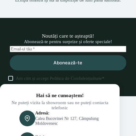
Noutăți care te așteaptă!
Abonează-te pentru surprize și oferte speciale!
Abonează-te
Am citit și accept
Politica de Confidențialitate
*
Hai să ne cunoaștem!
Ne puteți vizita la showroom sau ne puteți contacta
telefonic
Adresă:
Calea Bucovinei Nr 127, Câmpulung
Moldovenesc