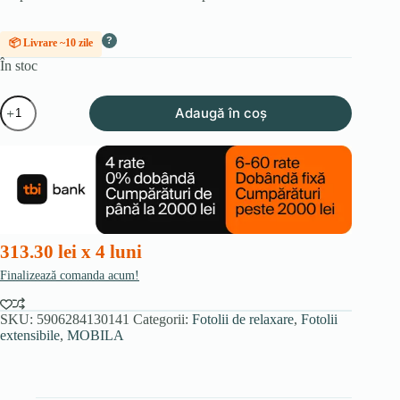
?
📦 Livrare ~10 zile
În stoc
Cantitate
Adaugă în coș
Fotoliu
de
masaj
încălzit
CANO
cu
suport
pentru
picioare,
313.30 lei x 4 luni
negru,
din
Finalizează comanda acum!
piele
sintetică
SKU:
5906284130141
Categorii:
Fotolii de relaxare
,
Fotolii
extensibile
,
MOBILA