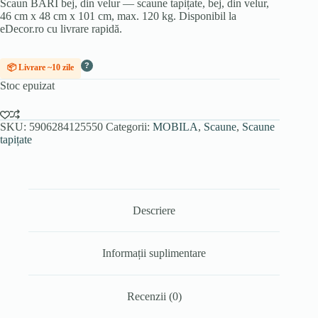
Scaun BARI bej, din velur — scaune tapițate, bej, din velur,
46 cm x 48 cm x 101 cm, max. 120 kg. Disponibil la
eDecor.ro cu livrare rapidă.
?
📦 Livrare ~10 zile
Stoc epuizat
SKU:
5906284125550
Categorii:
MOBILA
,
Scaune
,
Scaune
tapițate
Descriere
Informații suplimentare
Recenzii (0)