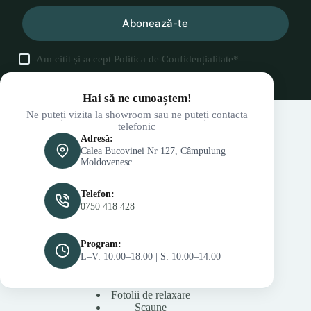
Abonează-te
Am citit și accept
Politica de Confidențialitate
*
Hai să ne cunoaștem!
Ne puteți vizita la showroom sau ne puteți contacta
telefonic
Adresă:
Calea Bucovinei Nr 127, Câmpulung
Moldovenesc
Telefon:
0750 418 428
Program:
L–V: 10:00–18:00 | S: 10:00–14:00
Fotolii de relaxare
Scaune