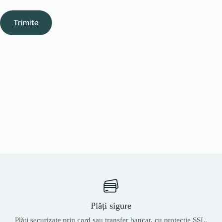
Trimite
Plăți sigure
Plăți securizate prin card sau transfer bancar, cu protecție SSL.