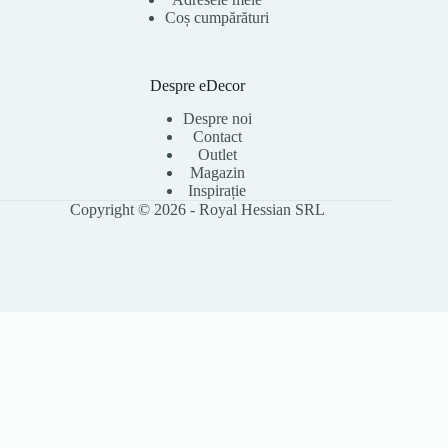
Coș cumpărături
Despre eDecor
Despre noi
Contact
Outlet
Magazin
Inspirație
Copyright © 2026 - Royal Hessian SRL
Folosim cookie-uri pentru a îmbunătăți experiența ta pe site, a analiza
traficul și a personaliza conținutul. Poți accepta toate cookie-urile sau le
poți refuza pe cele opționale. Citește
Politica Cookies
pentru detalii.
Accept toate
Refuz