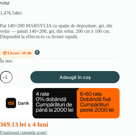
velur
1,476.54
lei
Pat 140×200 MARSYLIA cu spațiu de depozitare, gri, din
velur — paturi 140×200, gri, din velur, 200 cm x 100 cm.
Disponibil la eDecor.ro cu livrare rapidă.
?
📦 Livrare ~10 zile
În stoc
Cantitate
Adaugă în coș
Pat
140x200
MARSYLIA
cu
spațiu
de
depozitare,
gri,
din
369.13 lei x 4 luni
velur
Finalizează comanda acum!