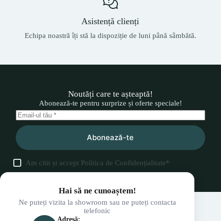
Asistență clienți
Echipa noastră îți stă la dispoziție de luni până sâmbătă.
Noutăți care te așteaptă!
Abonează-te pentru surprize și oferte speciale!
Abonează-te
Am citit și accept
Politica de Confidențialitate
*
Hai să ne cunoaștem!
Ne puteți vizita la showroom sau ne puteți contacta
telefonic
Adresă: