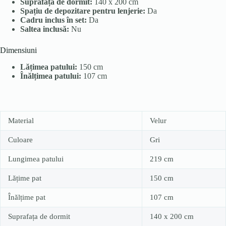
Suprafața de dormit:
140 x 200 cm
Spațiu de depozitare pentru lenjerie:
Da
Cadru inclus în set:
Da
Saltea inclusă:
Nu
Dimensiuni
Lățimea patului:
150 cm
Înălțimea patului:
107 cm
Material
Velur
Culoare
Gri
Lungimea patului
219 cm
Lățime pat
150 cm
Înălțime pat
107 cm
Suprafața de dormit
140 x 200 cm