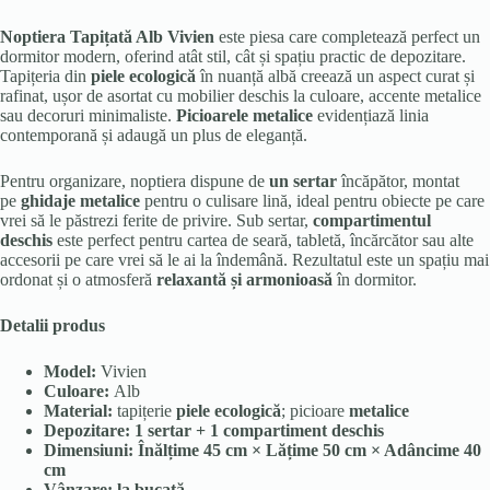
Noptiera Tapițată Alb Vivien
este piesa care completează perfect un
dormitor modern, oferind atât stil, cât și spațiu practic de depozitare.
Tapițeria din
piele ecologică
în nuanță albă creează un aspect curat și
rafinat, ușor de asortat cu mobilier deschis la culoare, accente metalice
sau decoruri minimaliste.
Picioarele metalice
evidențiază linia
contemporană și adaugă un plus de eleganță.
Pentru organizare, noptiera dispune de
un sertar
încăpător, montat
pe
ghidaje metalice
pentru o culisare lină, ideal pentru obiecte pe care
vrei să le păstrezi ferite de privire. Sub sertar,
compartimentul
deschis
este perfect pentru cartea de seară, tabletă, încărcător sau alte
accesorii pe care vrei să le ai la îndemână. Rezultatul este un spațiu mai
ordonat și o atmosferă
relaxantă și armonioasă
în dormitor.
Detalii produs
Model:
Vivien
Culoare:
Alb
Material:
tapițerie
piele ecologică
; picioare
metalice
Depozitare:
1 sertar + 1 compartiment deschis
Dimensiuni:
Înălțime 45 cm × Lățime 50 cm × Adâncime 40
cm
Vânzare:
la bucată