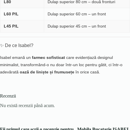
L80
Dulap superior 80 cm – două fronturi
L60 P/L
Dulap superior 60 cm – un front
L45 P/L
Dulap superior 45 cm – un front
✨ De ce Isabel?
Isabel emană un
farmec sofisticat
care evidențiază designul
minimalist, transformând-o nu doar într-un loc pentru gătit, ci într-o
adevărată
oază de liniște și frumusețe
în orice casă.
Recenzii
Nu există recenzii până acum.
Fii primul care scrii o recenzie pentru „Mobila Bucatarie ISABEL