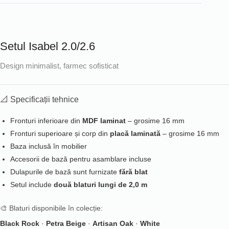
Setul Isabel 2.0/2.6
Design minimalist, farmec sofisticat
📐 Specificații tehnice
Fronturi inferioare din
MDF laminat
– grosime 16 mm
Fronturi superioare și corp din
placă laminată
– grosime 16 mm
Baza inclusă în mobilier
Accesorii de bază pentru asamblare incluse
Dulapurile de bază sunt furnizate
fără blat
Setul include
două blaturi lungi de 2,0 m
🎨 Blaturi disponibile în colecție:
Black Rock
·
Petra Beige
·
Artisan Oak
·
White