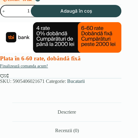
Cantitate
Adaugă în coș
Mobila
Bucatarie
ISABEL
GRI/GRI
DESCHIS
MAT/DA
SET
2,0x2,6
Plata în 6-60 rate, dobândă fixă
Finalizează comanda acum!
SKU:
5905406021671
Categorie:
Bucatarii
Descriere
Recenzii (0)