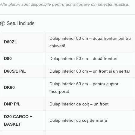
Alte blaturi sunt disponibile pentru achiziționare din selecția noastră.
📦 Setul include
Dulap inferior 80 cm – două fronturi pentru
D80ZL
chiuvetă
D80
Dulap inferior 80 cm – două fronturi
D60S/1 P/L
Dulap inferior 60 cm – un front și un sertar
Dulap inferior 60 cm – pentru cuptor
DK60
încorporat
DNP P/L
Dulap inferior de colț – un front
D20 CARGO +
Dulap inferior cu coș de marfă
BASKET