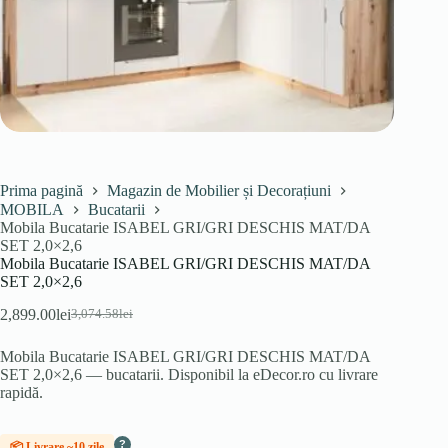
Prima pagină
Magazin de Mobilier și Decorațiuni
MOBILA
Bucatarii
Mobila Bucatarie ISABEL GRI/GRI DESCHIS MAT/DA
SET 2,0×2,6
Mobila Bucatarie ISABEL GRI/GRI DESCHIS MAT/DA
SET 2,0×2,6
2,899.00
lei
3,074.58
lei
Prețul
Prețul
inițial
curent
Mobila Bucatarie ISABEL GRI/GRI DESCHIS MAT/DA
a
este:
SET 2,0×2,6 — bucatarii. Disponibil la eDecor.ro cu livrare
fost:
2,899.00lei.
rapidă.
3,074.58lei.
?
📦 Livrare ~10 zile