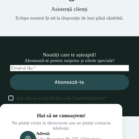
Asistență clienți
Echipa noastră îți stă la dispoziție de luni până sâmbătă.
Noutăți care te așteaptă!
Abonează-te pentru surprize și oferte speciale!
Abonează-te
Am citit și accept
Politica de Confidențialitate
*
Hai să ne cunoaștem!
Ne puteți vizita la showroom sau ne puteți contacta
telefonic
Adresă: