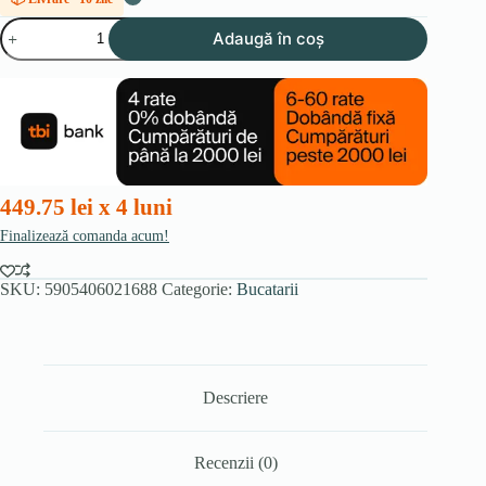
Cantitate
Adaugă în coș
Mobila
Bucatarie
ISABEL
GRI/GRI
DESCHIS
MAT/DA
SET
2.0
449.75 lei x 4 luni
Finalizează comanda acum!
SKU:
5905406021688
Categorie:
Bucatarii
Descriere
Recenzii (0)