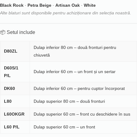
Black Rock
·
Petra Beige
·
Artisan Oak
·
White
Alte blaturi sunt disponibile pentru achiziționare din selecția noastră.
📦 Setul include
Dulap inferior 80 cm – două fronturi pentru
D80ZL
chiuvetă
D60S/1
Dulap inferior 60 cm – un front și un sertar
P/L
DK60
Dulap inferior 60 cm – pentru cuptor încorporat
L80
Dulap superior 80 cm – două fronturi
L60OKGR
Dulap superior 60 cm – front cu deschidere în sus
L60 P/L
Dulap superior 60 cm – un front