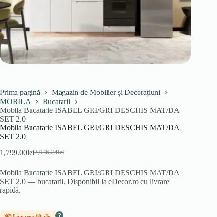
Prima pagină
Magazin de Mobilier și Decorațiuni
MOBILA
Bucatarii
Mobila Bucatarie ISABEL GRI/GRI DESCHIS MAT/DA
SET 2.0
Mobila Bucatarie ISABEL GRI/GRI DESCHIS MAT/DA
SET 2.0
1,799.00
lei
2,046.24
lei
Prețul
Prețul
inițial
curent
Mobila Bucatarie ISABEL GRI/GRI DESCHIS MAT/DA
a
este:
SET 2.0 — bucatarii. Disponibil la eDecor.ro cu livrare
fost:
1,799.00lei.
rapidă.
2,046.24lei.
?
📦 Livrare ~10 zile