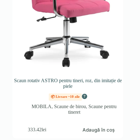
Scaun rotativ ASTRO pentru tineri, roz, din imitație de
piele
?
📦 Livrare ~10 zile
MOBILA
,
Scaune de birou
,
Scaune pentru
tineret
Adaugă în coș
333.42
lei