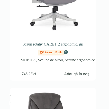
Scaun rotativ CARET 2 ergonomic, gri
?
📦 Livrare ~10 zile
MOBILA
,
Scaune de birou
,
Scaune ergonomice
Adaugă în coș
746.23
lei