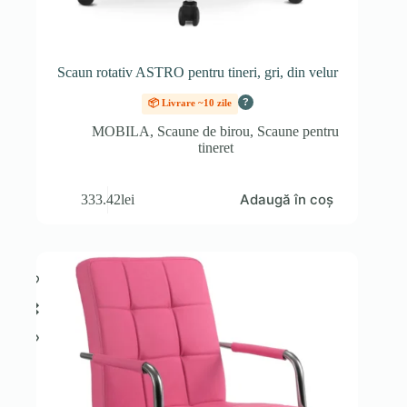
Scaun rotativ ASTRO pentru tineri, gri, din velur
?
📦 Livrare ~10 zile
MOBILA
,
Scaune de birou
,
Scaune pentru
tineret
Adaugă în coș
333.42
lei