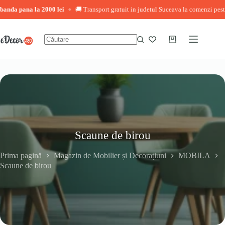
na la 2000 lei
🚚 Transport gratuit in judetul Suceava la comenzi peste 3.000 l
◆
Sari
la
conținut
Coș
Niciun
de
rezultat
cumpărături
Scaune de birou
Prima pagină
Magazin de Mobilier și Decorațiuni
MOBILA
Scaune de birou