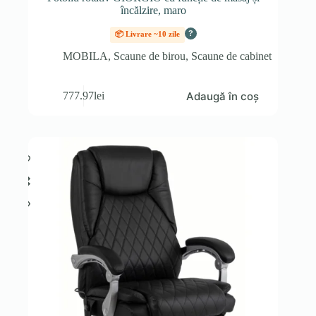
încălzire, maro
?
📦 Livrare ~10 zile
MOBILA
,
Scaune de birou
,
Scaune de cabinet
Adaugă în coș
777.97
lei