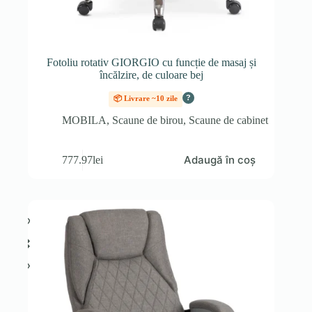
Fotoliu rotativ GIORGIO cu funcție de masaj și
încălzire, de culoare bej
?
📦 Livrare ~10 zile
MOBILA
,
Scaune de birou
,
Scaune de cabinet
Adaugă în coș
777.97
lei