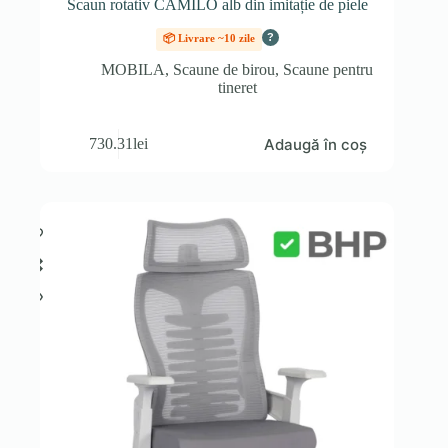
Scaun rotativ CAMILO alb din imitație de piele
?
📦 Livrare ~10 zile
MOBILA
,
Scaune de birou
,
Scaune pentru
tineret
Adaugă în coș
730.31
lei