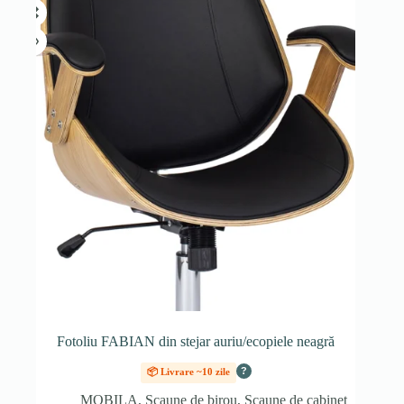
Fotoliu FABIAN din stejar auriu/ecopiele neagră
?
📦 Livrare ~10 zile
MOBILA
,
Scaune de birou
,
Scaune de cabinet