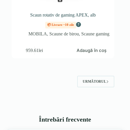
Scaun rotativ de gaming APEX, alb
?
📦 Livrare ~10 zile
MOBILA
,
Scaune de birou
,
Scaune gaming
Adaugă în coș
959.61
lei
URMĂTORUL
Întrebări frecvente