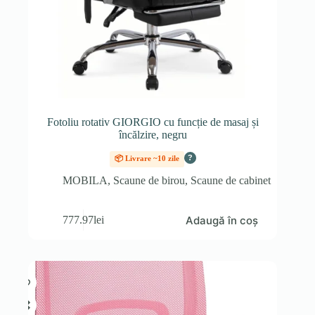
Fotoliu rotativ GIORGIO cu funcție de masaj și
încălzire, negru
?
📦 Livrare ~10 zile
MOBILA
,
Scaune de birou
,
Scaune de cabinet
Adaugă în coș
777.97
lei