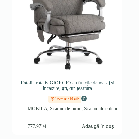
Fotoliu rotativ GIORGIO cu funcție de masaj și
încălzire, gri, din țesătură
?
📦 Livrare ~10 zile
MOBILA
,
Scaune de birou
,
Scaune de cabinet
Adaugă în coș
777.97
lei