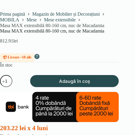
Prima pagină
Magazin de Mobilier și Decorațiuni
MOBILA
Mese
Mese extensibile
Masa MAX extensibilă 80-160 cm, nuc de Macadamia
Masa MAX extensibilă 80-160 cm, nuc de Macadamia
812.91
lei
?
📦 Livrare ~10 zile
În stoc
Cantitate
Adaugă în coș
Masa
MAX
extensibilă
80-
160
cm,
nuc
de
Macadamia
203.22 lei x 4 luni