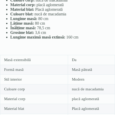
Culoare corp:
nucă de macadamia
Material corp:
placă aglomerată
Material blat:
Placă aglomerată
Culoare blat:
nucă de macadamia
Lungime masă:
80 cm
Lățime masă:
80 cm
Înălțime masă:
78,5 cm
Grosime blat:
3,6 cm
Lungime maximă masă extinsă:
160 cm
Masă extensibilă
Da
Formă masă
Masă pătrată
Stil interior
Modern
Culoare corp
nucă de macadamia
Material corp
placă aglomerată
Material blat
Placă aglomerată