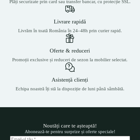
Plăți securizate prin card sau transfer bancar, cu protecție SSL.
Livrare rapidă
Livrăm în toată România în 24–48h prin curier rapid.
Oferte & reduceri
Promoții exclusive și reduceri de sezon la mobilier selectat.
Asistență clienți
Echipa noastră îți stă la dispoziție de luni până sâmbătă.
Noutăți care te așteaptă!
Abonează-te pentru surprize și oferte speciale!