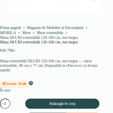
Prima pagină
Magazin de Mobilier și Decorațiuni
MOBILA
Mese
Mese extensibile
Masa SKUBI extensibilă 120-160 cm, nuc/negru
Masa SKUBI extensibilă 120-160 cm, nuc/negru
846.79
lei
Masa extensibilă SKUBI 120-160 cm, nuc/negru — mese
extensibile, 90 cm x 77 cm. Disponibil la eDecor.ro cu livrare
rapidă.
?
📦 Livrare ~10 zile
În stoc
Cantitate
Adaugă în coș
Masa
SKUBI