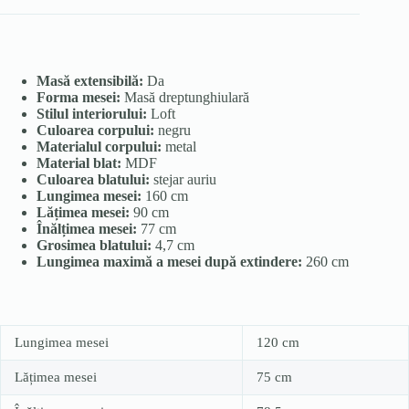
Masă extensibilă:
Da
Forma mesei:
Masă dreptunghiulară
Stilul interiorului:
Loft
Culoarea corpului:
negru
Materialul corpului:
metal
Material blat:
MDF
Culoarea blatului:
stejar auriu
Lungimea mesei:
160 cm
Lățimea mesei:
90 cm
Înălțimea mesei:
77 cm
Grosimea blatului:
4,7 cm
Lungimea maximă a mesei după extindere:
260 cm
Lungimea mesei
120 cm
Lățimea mesei
75 cm