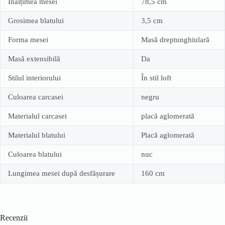
Înălțimea mesei
78,5 cm
Grosimea blatului
3,5 cm
Forma mesei
Masă dreptunghiulară
Masă extensibilă
Da
Stilul interiorului
În stil loft
Culoarea carcasei
negru
Materialul carcasei
placă aglomerată
Materialul blatului
Placă aglomerată
Culoarea blatului
nuc
Lungimea mesei după desfășurare
160 cm
Recenzii