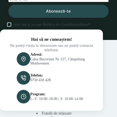
Abonează-te
Am citit și accept
Politica de Confidențialitate
*
Hai să ne cunoaștem!
Ne puteți vizita la showroom sau ne puteți contacta
telefonic
Adresă:
Calea Bucovinei Nr 127, Câmpulung
Moldovenesc
Telefon:
0750 418 428
Program:
L–V: 10:00–18:00 | S: 10:00–14:00
Fotolii de relaxare