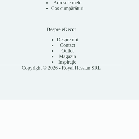
Adresele mele
Coș cumpărături
Despre eDecor
Despre noi
Contact
Outlet
Magazin
Inspirație
Copyright © 2026 - Royal Hessian SRL
Folosim cookie-uri pentru a îmbunătăți experiența ta pe site, a analiza