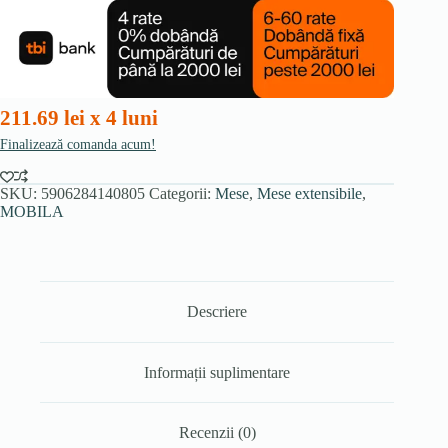
extensibilă
120-
160
cm,
nuc/negru
211.69 lei x 4 luni
Finalizează comanda acum!
SKU:
5906284140805
Categorii:
Mese
,
Mese extensibile
,
MOBILA
Descriere
Informații suplimentare
Recenzii (0)