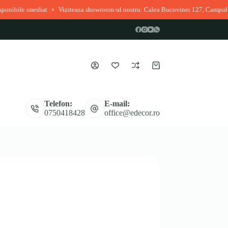
iat
Viziteaza showroom-ul nostru: Calea Bucovinei 127, Campulung Moldoven
◆
Coș
de
cumpărături
Telefon:
E-mail:
0750418428
office@edecor.ro