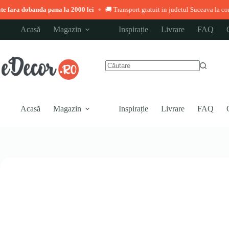
da pana la 2000 lei
🚚 Transport gratuit in judetul Suceava la comenzi peste 3.0
◆
Sari
Acasă
Magazin
Inspirație
Livrare
FAQ
la
conținut
Niciun
rezultat
Acasă
Magazin
Inspirație
Livrare
FAQ