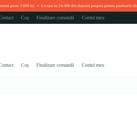
00 lei
Livrare in 24-48h din depozit propriu pentru produsele disponibile imed
◆
Contact
Coş
Finalizare comandă
Contul meu
Contact
Coş
Finalizare comandă
Contul meu