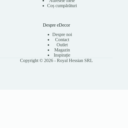
Adresele mele
Coș cumpărături
Despre eDecor
Despre noi
Contact
Outlet
Magazin
Inspirație
Copyright © 2026 - Royal Hessian SRL
Folosim cookie-uri pentru a îmbunătăți experiența ta pe site, a analiza