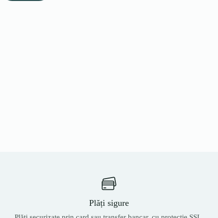
Plăți sigure
Plăți securizate prin card sau transfer bancar, cu protecție SSL.