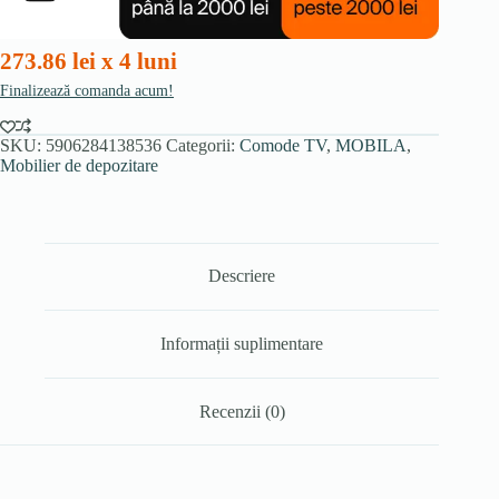
cașmir
273.86 lei x 4 luni
Finalizează comanda acum!
SKU:
5906284138536
Categorii:
Comode TV
,
MOBILA
,
Mobilier de depozitare
Descriere
Informații suplimentare
Recenzii (0)