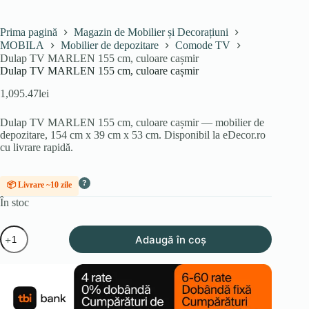
Prima pagină
Magazin de Mobilier și Decorațiuni
MOBILA
Mobilier de depozitare
Comode TV
Dulap TV MARLEN 155 cm, culoare cașmir
Dulap TV MARLEN 155 cm, culoare cașmir
1,095.47
lei
Dulap TV MARLEN 155 cm, culoare cașmir — mobilier de
depozitare, 154 cm x 39 cm x 53 cm. Disponibil la eDecor.ro
cu livrare rapidă.
?
📦 Livrare ~10 zile
În stoc
Cantitate
Adaugă în coș
Dulap
TV
MARLEN
155
cm,
culoare