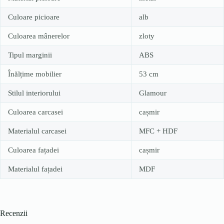
Culoare picioare
alb
Culoarea mânerelor
zloty
Tipul marginii
ABS
Înălțime mobilier
53 cm
Stilul interiorului
Glamour
Culoarea carcasei
cașmir
Materialul carcasei
MFC + HDF
Culoarea fațadei
cașmir
Materialul fațadei
MDF
Recenzii