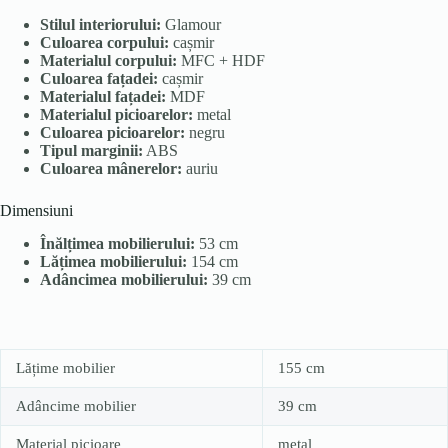
Stilul interiorului:
Glamour
Culoarea corpului:
cașmir
Materialul corpului:
MFC + HDF
Culoarea fațadei:
cașmir
Materialul fațadei:
MDF
Materialul picioarelor:
metal
Culoarea picioarelor:
negru
Tipul marginii:
ABS
Culoarea mânerelor:
auriu
Dimensiuni
Înălțimea mobilierului:
53 cm
Lățimea mobilierului:
154 cm
Adâncimea mobilierului:
39 cm
Lățime mobilier
155 cm
Adâncime mobilier
39 cm
Material picioare
metal