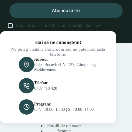
Abonează-te
Am citit și accept
Politica de Confidențialitate
*
Hai să ne cunoaștem!
Ne puteți vizita la showroom sau ne puteți contacta
telefonic
Adresă:
Calea Bucovinei Nr 127, Câmpulung
Moldovenesc
Telefon:
0750 418 428
Program:
L–V: 10:00–18:00 | S: 10:00–14:00
Fotolii de relaxare
Scaune