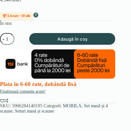
?
📦 Livrare ~10 zile
În stoc
Cantitate
Adaugă în coș
Set
compus
din
masa
LUIGI
160-
240
cm,
marmură
Plata în 6-60 rate, dobândă fixă
gri/negru,
și
Finalizează comanda acum!
4
scaune
PAUL,
SKU:
5906284140195
Categorii:
MOBILA
,
Set masă și 4
gri
scaune
,
Seturi masă și scaune
închis