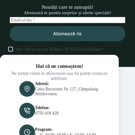
Noutăți care te așteaptă!
Abonează-te pentru surprize și oferte speciale!
Abonează-te
Am citit și accept
Politica de Confidențialitate
*
Hai să ne cunoaștem!
Ne puteți vizita la showroom sau ne puteți contacta
telefonic
Adresă:
Calea Bucovinei Nr 127, Câmpulung
Moldovenesc
Telefon:
0750 418 428
Program:
L–V: 10:00–18:00 | S: 10:00–14:00