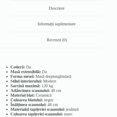
Descriere
Informații suplimentare
Recenzii (0)
Cotieră:
Da
Masă extensibilă:
Da
Forma mesei:
Masă dreptunghiulară
Stilul interiorului:
Modern
Sarcină maximă:
120 kg
Adâncimea scaunului:
48 cm
Material blat:
Ceramică
Culoarea blatului:
negru
Înălțimea scaunului:
48 cm
Materialul tapițeriei scaunului:
țesătură
Culoarea tapițeriei scaunului:
maro