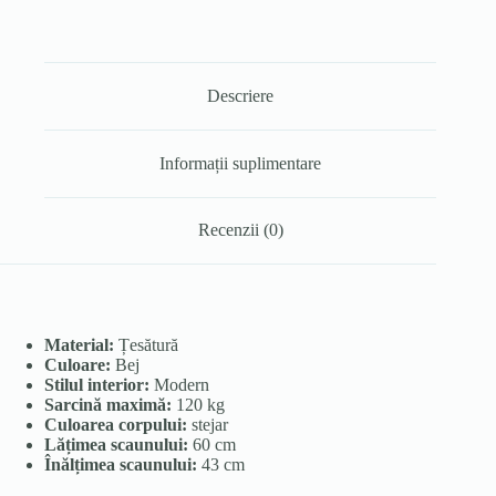
Descriere
Informații suplimentare
Recenzii (0)
Material:
Țesătură
Culoare:
Bej
Stilul interior:
Modern
Sarcină maximă:
120 kg
Culoarea corpului:
stejar
Lățimea scaunului:
60 cm
Înălțimea scaunului:
43 cm