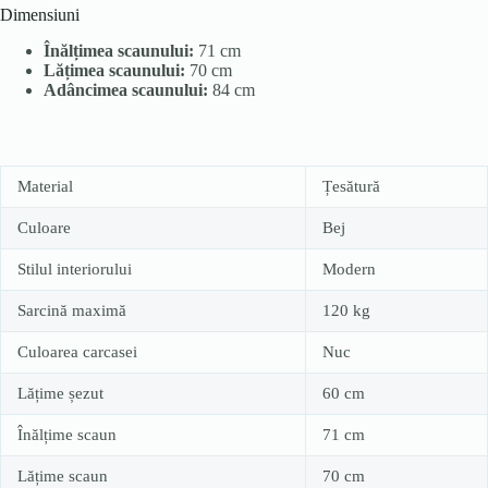
Dimensiuni
Înălțimea scaunului:
71 cm
Lățimea scaunului:
70 cm
Adâncimea scaunului:
84 cm
Material
Țesătură
Culoare
Bej
Stilul interiorului
Modern
Sarcină maximă
120 kg
Culoarea carcasei
Nuc
Lățime șezut
60 cm
Înălțime scaun
71 cm
Lățime scaun
70 cm