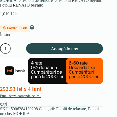
MOBILA
Fotolii de relaxare
Fotoliu RENATO bej/nuc
Fotoliu RENATO bej/nuc
1,010.12
lei
?
📦 Livrare ~10 zile
În stoc
Cantitate
Adaugă în coș
Fotoliu
RENATO
bej/nuc
252.53 lei x 4 luni
Finalizează comanda acum!
SKU:
5906284139298
Categorii:
Fotolii de relaxare
,
Fotolii
ureche
,
MOBILA