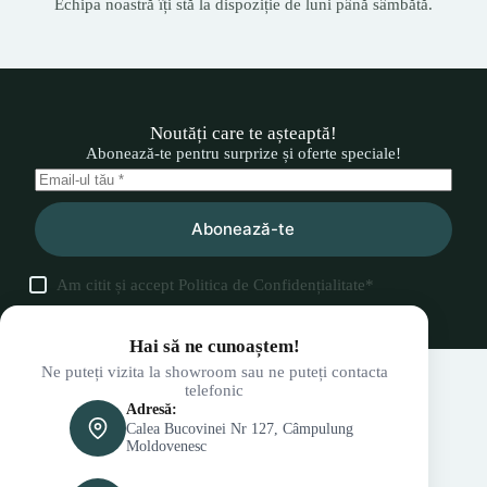
Echipa noastră îți stă la dispoziție de luni până sâmbătă.
Noutăți care te așteaptă!
Abonează-te pentru surprize și oferte speciale!
Abonează-te
Am citit și accept
Politica de Confidențialitate
*
Hai să ne cunoaștem!
Ne puteți vizita la showroom sau ne puteți contacta
telefonic
Adresă:
Calea Bucovinei Nr 127, Câmpulung
Moldovenesc