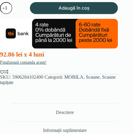
Cantitate
Adaugă în coș
Scaun
DAN
gri,
împletit,
din
velur
92.86 lei x 4 luni
Finalizează comanda acum!
SKU:
5906284102490
Categorii:
MOBILA
,
Scaune
,
Scaune
tapițate
Descriere
Informații suplimentare