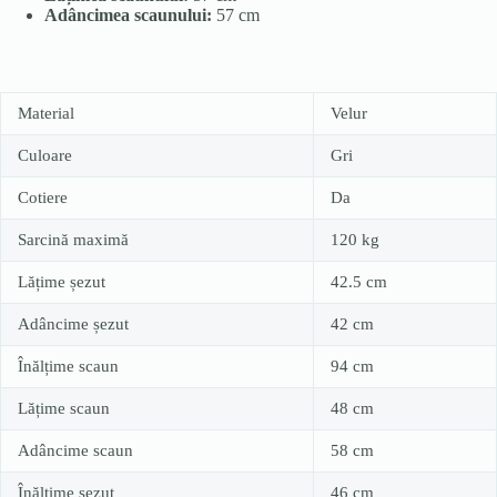
Adâncimea scaunului:
57 cm
Material
Velur
Culoare
Gri
Cotiere
Da
Sarcină maximă
120 kg
Lățime șezut
42.5 cm
Adâncime șezut
42 cm
Înălțime scaun
94 cm
Lățime scaun
48 cm
Adâncime scaun
58 cm
Înălțime șezut
46 cm