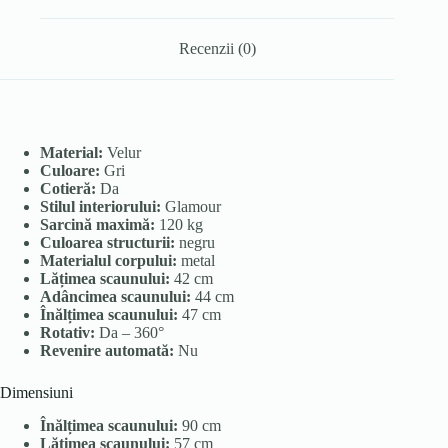
Recenzii (0)
Material:
Velur
Culoare:
Gri
Cotieră:
Da
Stilul interiorului:
Glamour
Sarcină maximă:
120 kg
Culoarea structurii:
negru
Materialul corpului:
metal
Lățimea scaunului:
42 cm
Adâncimea scaunului:
44 cm
Înălțimea scaunului:
47 cm
Rotativ:
Da – 360°
Revenire automată:
Nu
Dimensiuni
Înălțimea scaunului:
90 cm
Lățimea scaunului:
57 cm