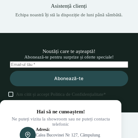
Asistență clienți
Echipa noastră îți stă la dispoziție de luni până sâmbătă.
Noutăți care te așteaptă!
Abonează-te pentru surprize și oferte speciale!
Abonează-te
Am citit și accept
Politica de Confidențialitate
*
Hai să ne cunoaștem!
Ne puteți vizita la showroom sau ne puteți contacta
telefonic
Adresă:
Calea Bucovinei Nr 127, Câmpulung