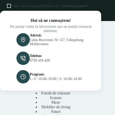
Am citit și accept
Politica de Confidențialitate
*
Hai să ne cunoaștem!
Ne puteți vizita la showroom sau ne puteți contacta
telefonic
Adresă:
Calea Bucovinei Nr 127, Câmpulung
Moldovenesc
Telefon:
0750 418 428
Program:
L–V: 10:00–18:00 | S: 10:00–14:00
Fotolii de relaxare
Scaune
Mese
Mobilier de living
Paturi