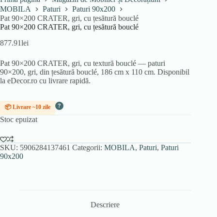
MOBILA
Paturi
Paturi 90x200
Pat 90×200 CRATER, gri, cu țesătură bouclé
Pat 90×200 CRATER, gri, cu țesătură bouclé
877.91
lei
Pat 90×200 CRATER, gri, cu textură bouclé — paturi
90×200, gri, din țesătură bouclé, 186 cm x 110 cm. Disponibil
la eDecor.ro cu livrare rapidă.
?
📦 Livrare ~10 zile
Stoc epuizat
SKU:
5906284137461
Categorii:
MOBILA
,
Paturi
,
Paturi
90x200
Descriere