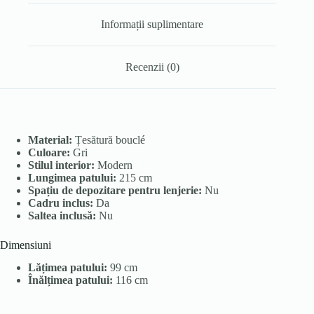
Informații suplimentare
Recenzii (0)
Material:
Țesătură bouclé
Culoare:
Gri
Stilul interior:
Modern
Lungimea patului:
215 cm
Spațiu de depozitare pentru lenjerie:
Nu
Cadru inclus:
Da
Saltea inclusă:
Nu
Dimensiuni
Lățimea patului:
99 cm
Înălțimea patului:
116 cm