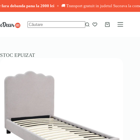
ra dobanda pana la 2000 lei
🚚 Transport gratuit in judetul Suceava la comenzi 
◆
Sari
la
conținut
Coș
Niciun
de
rezultat
cumpărături
STOC EPUIZAT