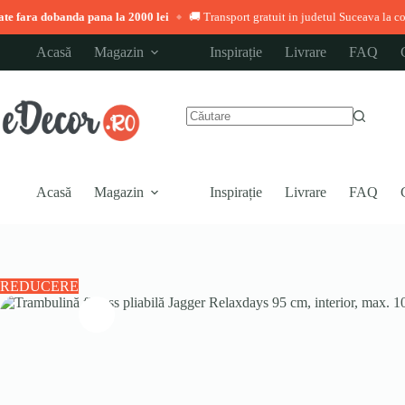
ra dobanda pana la 2000 lei
🚚 Transport gratuit in judetul Suceava la comenzi 
◆
Sari
Acasă
Magazin
Inspirație
Livrare
FAQ
la
conținut
Niciun
rezultat
Acasă
Magazin
Inspirație
Livrare
FAQ
REDUCERE