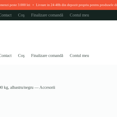
peste 3.000 lei
Livrare in 24-48h din depozit propriu pentru produsele disponib
◆
Contact
Coş
Finalizare comandă
Contul meu
Contact
Coş
Finalizare comandă
Contul meu