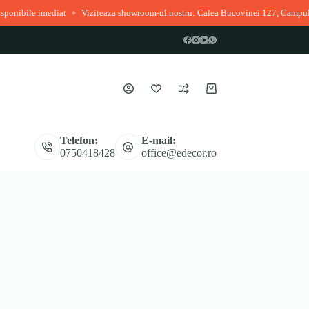
ile imediat
Viziteaza showroom-ul nostru: Calea Bucovinei 127, Campulung 
◆
Coș
de
cumpărături
Telefon:
E-mail:
0750418428
office@edecor.ro