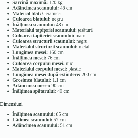
Sarcină maximă:
120 kg
Adâncimea scaunului:
48 cm
Material blat:
Ceramică
Culoarea blatului:
negru
Înălțimea scaunului:
48 cm
Materialul tapițeriei scaunului:
țesătură
Culoarea tapițeriei scaunului:
maro
Culoarea structurii scaunului:
negru
Materialul structurii scaunului:
metal
Lungimea mesei:
160 cm
Înălțimea mesei:
76 cm
Culoarea corpului mesei:
nuc
Materialul corpului mesei:
plastic
Lungimea mesei după extindere:
200 cm
Grosimea blatului:
1,1 cm
Adâncimea mesei:
90 cm
Înălțimea spătarului:
40 cm
Dimensiuni
Înălțimea scaunului:
85 cm
Lățimea scaunului:
57 cm
Adâncimea scaunului:
51 cm