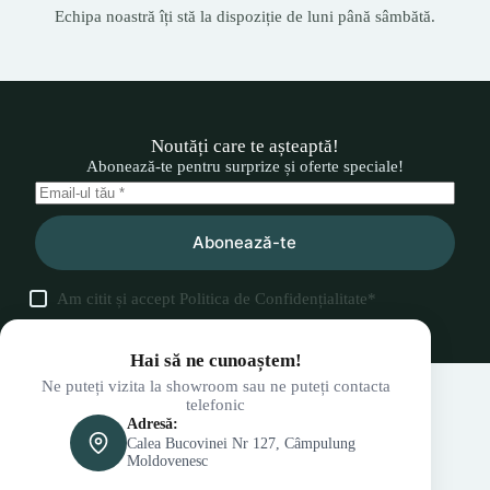
Echipa noastră îți stă la dispoziție de luni până sâmbătă.
Noutăți care te așteaptă!
Abonează-te pentru surprize și oferte speciale!
Abonează-te
Am citit și accept
Politica de Confidențialitate
*
Hai să ne cunoaștem!
Ne puteți vizita la showroom sau ne puteți contacta
telefonic
Adresă:
Calea Bucovinei Nr 127, Câmpulung
Moldovenesc