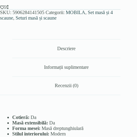
scaune
EDRICK,
maro
SKU:
5906284141505
Categorii:
MOBILA
,
Set masă și 4
scaune
,
Seturi masă și scaune
Descriere
Informații suplimentare
Recenzii (0)
Cotieră:
Da
Masă extensibilă:
Da
Forma mesei:
Masă dreptunghiulară
Stilul interiorului:
Modern