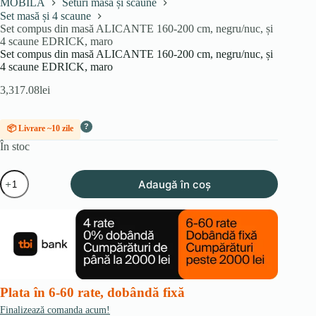
MOBILA
Seturi masă și scaune
Set masă și 4 scaune
Set compus din masă ALICANTE 160-200 cm, negru/nuc, și
4 scaune EDRICK, maro
Set compus din masă ALICANTE 160-200 cm, negru/nuc, și
4 scaune EDRICK, maro
3,317.08
lei
?
📦 Livrare ~10 zile
În stoc
Cantitate
Adaugă în coș
Set
compus
din
masă
ALICANTE
160-
200
cm,
negru/nuc,
Plata în 6-60 rate, dobândă fixă
și
4
Finalizează comanda acum!