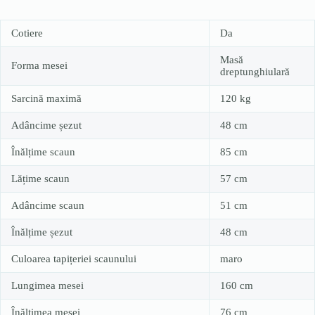
Cotiere
Da
Masă
Forma mesei
dreptunghiulară
Sarcină maximă
120 kg
Adâncime șezut
48 cm
Înălțime scaun
85 cm
Lățime scaun
57 cm
Adâncime scaun
51 cm
Înălțime șezut
48 cm
Culoarea tapițeriei scaunului
maro
Lungimea mesei
160 cm
Înălțimea mesei
76 cm