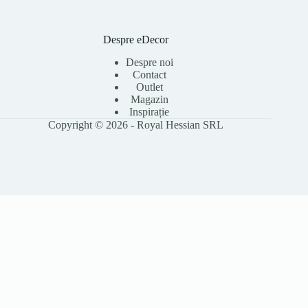
Despre eDecor
Despre noi
Contact
Outlet
Magazin
Inspirație
Copyright © 2026 - Royal Hessian SRL
Folosim cookie-uri pentru a îmbunătăți experiența ta pe site, a analiza
traficul și a personaliza conținutul. Poți accepta toate cookie-urile sau le
poți refuza pe cele opționale. Citește
Politica Cookies
pentru detalii.