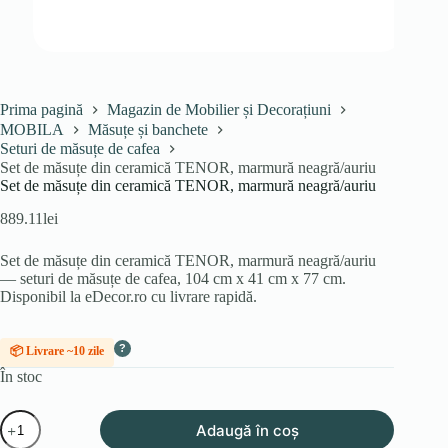
Prima pagină
Magazin de Mobilier și Decorațiuni
MOBILA
Măsuțe și banchete
Seturi de măsuțe de cafea
Set de măsuțe din ceramică TENOR, marmură neagră/auriu
Set de măsuțe din ceramică TENOR, marmură neagră/auriu
889.11
lei
Set de măsuțe din ceramică TENOR, marmură neagră/auriu
— seturi de măsuțe de cafea, 104 cm x 41 cm x 77 cm.
Disponibil la eDecor.ro cu livrare rapidă.
?
📦 Livrare ~10 zile
În stoc
Cantitate
Adaugă în coș
Set