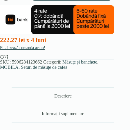
de
măsuțe
din
ceramică
TENOR,
marmură
neagră/auriu
222.27 lei x 4 luni
Finalizează comanda acum!
SKU:
5906284123662
Categorii:
Măsuțe și banchete
,
MOBILA
,
Seturi de măsuțe de cafea
Descriere
Informații suplimentare