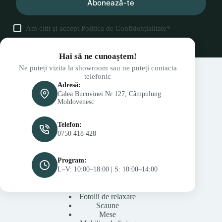
Abonează-te
Am citit și accept
Politica de Confidențialitate
*
Hai să ne cunoaștem!
Ne puteți vizita la showroom sau ne puteți contacta
telefonic
Adresă:
Calea Bucovinei Nr 127, Câmpulung
Moldovenesc
Telefon:
0750 418 428
Program:
L–V: 10:00–18:00 | S: 10:00–14:00
Fotolii de relaxare
Scaune
Mese