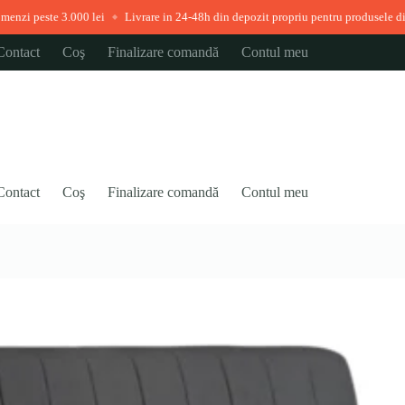
.000 lei
Livrare in 24-48h din depozit propriu pentru produsele disponibile ime
◆
Contact
Coş
Finalizare comandă
Contul meu
Contact
Coş
Finalizare comandă
Contul meu