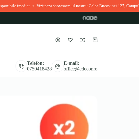
diat
Viziteaza showroom-ul nostru: Calea Bucovinei 127, Campulung Moldov
◆
Coș
de
cumpărături
Telefon:
E-mail:
0750418428
office@edecor.ro