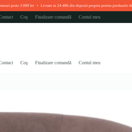
00 lei
Livrare in 24-48h din depozit propriu pentru produsele disponibile imedi
◆
Contact
Coş
Finalizare comandă
Contul meu
Contact
Coş
Finalizare comandă
Contul meu