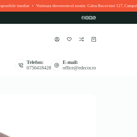
at
Viziteaza showroom-ul nostru: Calea Bucovinei 127, Campulung Moldoven
◆
Coș
de
cumpărături
Telefon:
E-mail:
0750418428
office@edecor.ro