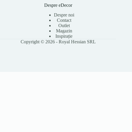
Despre eDecor
Despre noi
Contact
Outlet
Magazin
Inspirație
Copyright © 2026 - Royal Hessian SRL
Folosim cookie-uri pentru a îmbunătăți experiența ta pe site, a analiza
traficul și a personaliza conținutul. Poți accepta toate cookie-urile sau le
poți refuza pe cele opționale. Citește
Politica Cookies
pentru detalii.
Accept toate
Refuz