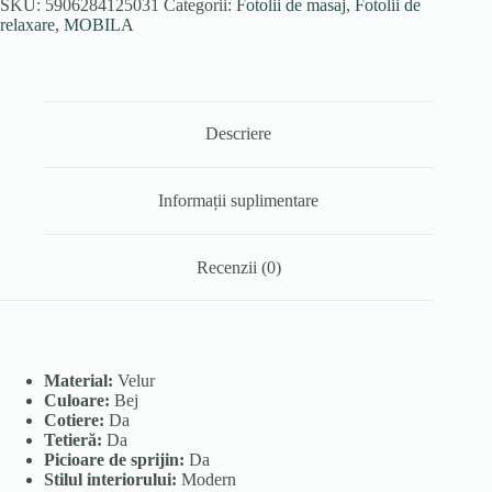
SKU:
5906284125031
Categorii:
Fotolii de masaj
,
Fotolii de
relaxare
,
MOBILA
Descriere
Informații suplimentare
Recenzii (0)
Material:
Velur
Culoare:
Bej
Cotiere:
Da
Tetieră:
Da
Picioare de sprijin:
Da
Stilul interiorului:
Modern