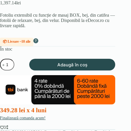
1,397.14
lei
Fotoliu extensibil cu funcție de masaj BOX, bej, din catifea —
fotolii de relaxare, bej, din velur. Disponibil la eDecor.ro cu
livrare rapidă.
?
📦 Livrare ~10 zile
În stoc
Cantitate
Adaugă în coș
Fotoliu
extensibil
cu
funcție
de
masaj
BOX,
bej,
din
349.28 lei x 4 luni
velur
Finalizează comanda acum!