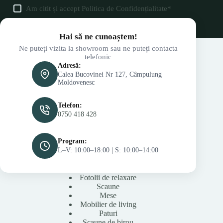
Am citit și accept
Politica de Confidențialitate
*
Hai să ne cunoaștem!
Ne puteți vizita la showroom sau ne puteți contacta
telefonic
Adresă:
Calea Bucovinei Nr 127, Câmpulung
Moldovenesc
Telefon:
0750 418 428
Program:
L–V: 10:00–18:00 | S: 10:00–14:00
Fotolii de relaxare
Scaune
Mese
Mobilier de living
Paturi
Scaune de birou