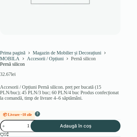
Prima pagină
Magazin de Mobilier și Decorațiuni
MOBILA
Accesorii / Opțiuni
Pernă silicon
Pernă silicon
32.67
lei
Accesorii / Opțiuni Pernă silicon. preț per bucată (15
PLN/buc); 45 PLN/3 buc; 60 PLN/4 buc Produs confecționat
la comandă, timp de livrare 4–6 săptămâni.
?
📦 Livrare ~10 zile
Cantitate
Adaugă în coș
Pernă
silicon