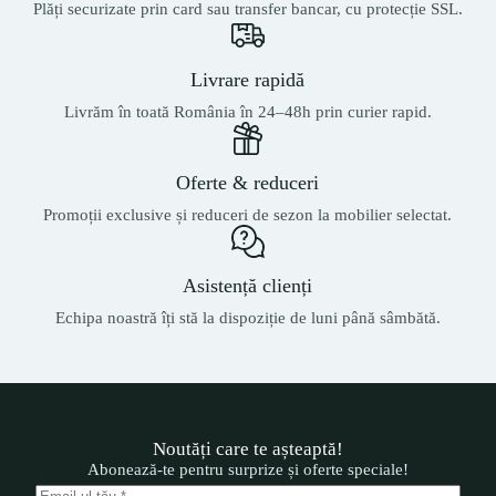
Plăți securizate prin card sau transfer bancar, cu protecție SSL.
Livrare rapidă
Livrăm în toată România în 24–48h prin curier rapid.
Oferte & reduceri
Promoții exclusive și reduceri de sezon la mobilier selectat.
Asistență clienți
Echipa noastră îți stă la dispoziție de luni până sâmbătă.
Noutăți care te așteaptă!
Abonează-te pentru surprize și oferte speciale!