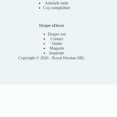
Adresele mele
Coș cumpărături
Despre eDecor
Despre noi
Contact
Outlet
Magazin
Inspirație
Copyright © 2026 - Royal Hessian SRL
Folosim cookie-uri pentru a îmbunătăți experiența ta pe site, a analiza