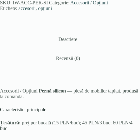
SKU:
IW-ACC-PER-SI
Categorie:
Accesorii / Opțiuni
Etichete:
accesorii
,
opțiuni
Descriere
Recenzii (0)
Accesorii / Opțiuni
Pernă silicon
— piesă de mobilier tapițat, produsă
la comandă.
Caracteristici principale
Țesătură:
preț per bucată (15 PLN/buc); 45 PLN/3 buc; 60 PLN/4
buc