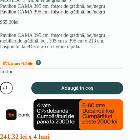
MOBILA
Mobilier de grădină
Pavilion CAMA 395 cm, foișor de grădină, bej/negru
Pavilion CAMA 395 cm, foișor de grădină, bej/negru
965.30
lei
Pavilion CAMA 395 cm, foișor de grădină, bej/negru —
mobilier de grădină, bej, 395 cm x 395 cm x 213 cm.
Disponibil la eDecor.ro cu livrare rapidă.
?
📦 Livrare ~10 zile
În stoc
Cantitate
Adaugă în coș
Pavilion
CAMA
395
cm,
foișor
de
grădină,
bej/negru
241.32 lei x 4 luni