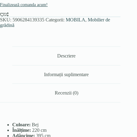
Finalizează comanda acum!
SKU:
5906284139335
Categorii:
MOBILA
,
Mobilier de
grădină
Descriere
Informații suplimentare
Recenzii (0)
Culoare:
Bej
Înălțime:
220 cm
Adâncime:
395 cm