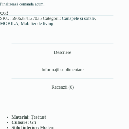
Finalizează comanda acum!
SKU:
5906284127035
Categorii:
Canapele și sofale
,
MOBILA
,
Mobilier de living
Descriere
Informații suplimentare
Recenzii (0)
Material:
Țesătură
Culoare:
Gri
Stilul interior:
Modern