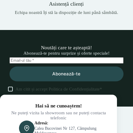
Asistență clienți
Echipa noastră îți stă la dispoziție de luni până sâmbătă.
Noutăți care te așteaptă!
Abonează-te pentru surprize și oferte speciale!
Abonează-te
Am citit și accept
Politica de Confidențialitate
*
Hai să ne cunoaștem!
Ne puteți vizita la showroom sau ne puteți contacta
telefonic
Adresă:
Calea Bucovinei Nr 127, Câmpulung