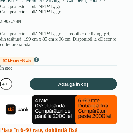
MOBILA
Mobilier de living
Canapele și sofale
Canapea extensibilă NEPAL, gri
Canapea extensibilă NEPAL, gri
2,902.76
lei
Canapea extensibilă NEPAL, gri — mobilier de living, gri,
din țesătură, 199 cm x 85 cm x 96 cm. Disponibil la eDecor.ro
cu livrare rapidă.
?
📦 Livrare ~10 zile
În stoc
Cantitate
Adaugă în coș
Canapea
extensibilă
NEPAL,
gri
Plata în 6-60 rate, dobândă fixă