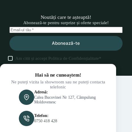
Noutăți care te așteaptă!
Abonează-te pentru surprize și oferte speciale!
Abonează-te
Am citit și accept
Politica de Confidențialitate
*
Hai să ne cunoaștem!
Ne puteți vizita la showroom sau ne puteți contacta
telefonic
Adresă:
Calea Bucovinei Nr 127, Câmpulung
Moldovenesc
Telefon:
0750 418 428