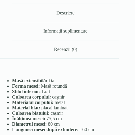
Descriere
Informații suplimentare
Recenzii (0)
Masă extensibilă:
Da
Forma mesei:
Masă rotundă
Stilul interior:
Loft
Culoarea corpului:
cașmir
Materialul corpului:
metal
Material blat:
placaj laminat
Culoarea blatului:
cașmir
Înălțimea mesei:
75,5 cm
Diametrul mesei:
80 cm
Lungimea mesei după extindere:
160 cm