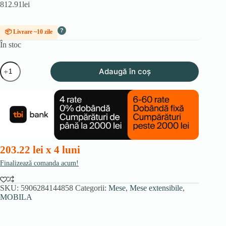
812.91
lei
?
📦 Livrare ~10 zile
În stoc
Cantitate
Adaugă în coș
Masa
HARRY
extensibilă
102-
142
cm,
culoare
cașmir
203.22 lei x 4 luni
Finalizează comanda acum!
SKU:
5906284144858
Categorii:
Mese
,
Mese extensibile
,
MOBILA