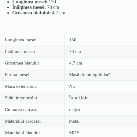
Lungimea mesei:
130
Înălțimea mesei:
78 cm
Grosimea blatului:
4,7 cm
Lungimea mesei
130
Înălțimea mesei
78 cm
Grosimea blatului
4,7 cm
Forma mesei
Masă dreptunghiulară
Masă extensibilă
Nu
Stilul interiorului
În stil loft
Culoarea carcasei
negru
Materialul carcasei
metal
Materialul blatului
MDF