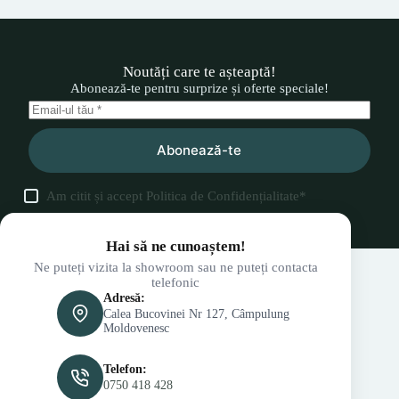
Noutăți care te așteaptă!
Abonează-te pentru surprize și oferte speciale!
Abonează-te
Am citit și accept
Politica de Confidențialitate
*
Hai să ne cunoaștem!
Ne puteți vizita la showroom sau ne puteți contacta
telefonic
Adresă:
Calea Bucovinei Nr 127, Câmpulung
Moldovenesc
Telefon:
0750 418 428