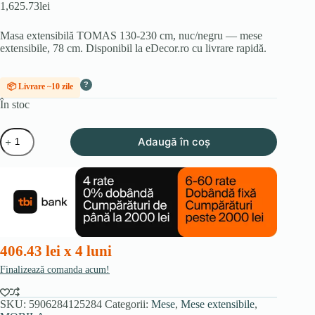
1,625.73
lei
Masa extensibilă TOMAS 130-230 cm, nuc/negru — mese
extensibile, 78 cm. Disponibil la eDecor.ro cu livrare rapidă.
?
📦 Livrare ~10 zile
În stoc
Cantitate
Adaugă în coș
Masa
extensibilă
TOMAS
130-
230
cm,
nuc/negru
406.43 lei x 4 luni
Finalizează comanda acum!
SKU:
5906284125284
Categorii:
Mese
,
Mese extensibile
,