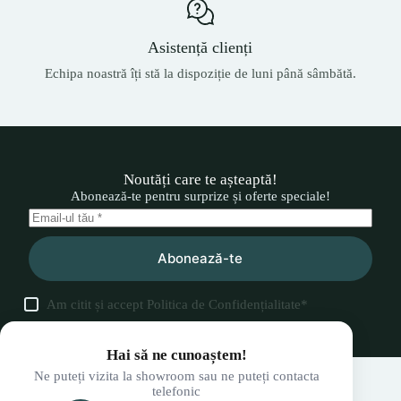
Asistență clienți
Echipa noastră îți stă la dispoziție de luni până sâmbătă.
Noutăți care te așteaptă!
Abonează-te pentru surprize și oferte speciale!
Abonează-te
Am citit și accept
Politica de Confidențialitate
*
Hai să ne cunoaștem!
Ne puteți vizita la showroom sau ne puteți contacta
telefonic