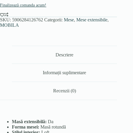
Finalizează comanda acum!
SKU:
5906284126762
Categorii:
Mese
,
Mese extensibile
,
MOBILA
Descriere
Informații suplimentare
Recenzii (0)
Masă extensibilă:
Da
Forma mesei:
Masă rotundă
Stilul interior:
Loft