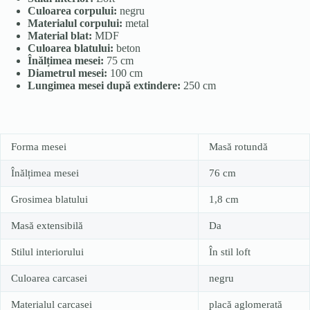
Culoarea corpului:
negru
Materialul corpului:
metal
Material blat:
MDF
Culoarea blatului:
beton
Înălțimea mesei:
75 cm
Diametrul mesei:
100 cm
Lungimea mesei după extindere:
250 cm
Forma mesei
Masă rotundă
Înălțimea mesei
76 cm
Grosimea blatului
1,8 cm
Masă extensibilă
Da
Stilul interiorului
În stil loft
Culoarea carcasei
negru
Materialul carcasei
placă aglomerată