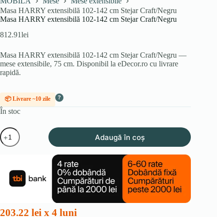
MOBILA
Mese
Mese extensibile
Masa HARRY extensibilă 102-142 cm Stejar Craft/Negru
Masa HARRY extensibilă 102-142 cm Stejar Craft/Negru
812.91
lei
Masa HARRY extensibilă 102-142 cm Stejar Craft/Negru —
mese extensibile, 75 cm. Disponibil la eDecor.ro cu livrare
rapidă.
?
📦 Livrare ~10 zile
În stoc
Cantitate
Adaugă în coș
Masa
HARRY
extensibilă
102-
142
cm
Stejar
Craft/Negru
203.22 lei x 4 luni