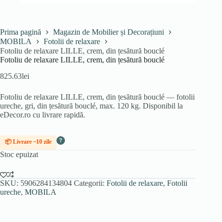
Prima pagină
Magazin de Mobilier și Decorațiuni
MOBILA
Fotolii de relaxare
Fotoliu de relaxare LILLE, crem, din țesătură bouclé
Fotoliu de relaxare LILLE, crem, din țesătură bouclé
825.63
lei
Fotoliu de relaxare LILLE, crem, din țesătură bouclé — fotolii
ureche, gri, din țesătură bouclé, max. 120 kg. Disponibil la
eDecor.ro cu livrare rapidă.
?
📦 Livrare ~10 zile
Stoc epuizat
SKU:
5906284134804
Categorii:
Fotolii de relaxare
,
Fotolii
ureche
,
MOBILA