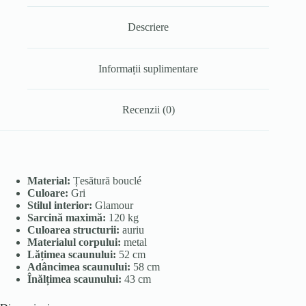
Descriere
Informații suplimentare
Recenzii (0)
Material:
Țesătură bouclé
Culoare:
Gri
Stilul interior:
Glamour
Sarcină maximă:
120 kg
Culoarea structurii:
auriu
Materialul corpului:
metal
Lățimea scaunului:
52 cm
Adâncimea scaunului:
58 cm
Înălțimea scaunului:
43 cm