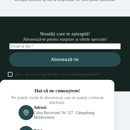
Noutăți care te așteaptă!
Abonează-te pentru surprize și oferte speciale!
Abonează-te
Am citit și accept
Politica de Confidențialitate
*
Hai să ne cunoaștem!
Ne puteți vizita la showroom sau ne puteți contacta
telefonic
Adresă:
Calea Bucovinei Nr 127, Câmpulung
Moldovenesc