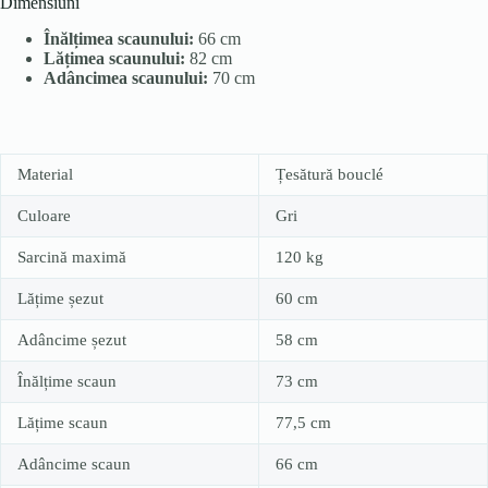
Dimensiuni
Înălțimea scaunului:
66 cm
Lățimea scaunului:
82 cm
Adâncimea scaunului:
70 cm
Material
Țesătură bouclé
Culoare
Gri
Sarcină maximă
120 kg
Lățime șezut
60 cm
Adâncime șezut
58 cm
Înălțime scaun
73 cm
Lățime scaun
77,5 cm
Adâncime scaun
66 cm