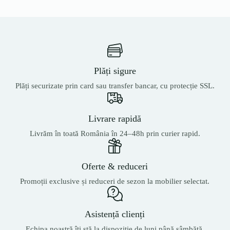
Plăți sigure
Plăți securizate prin card sau transfer bancar, cu protecție SSL.
Livrare rapidă
Livrăm în toată România în 24–48h prin curier rapid.
Oferte & reduceri
Promoții exclusive și reduceri de sezon la mobilier selectat.
Asistență clienți
Echipa noastră îți stă la dispoziție de luni până sâmbătă.