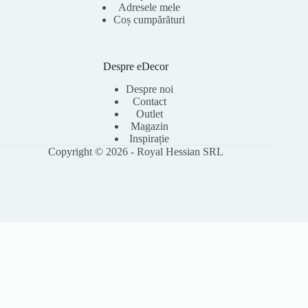
Adresele mele
Coș cumpărături
Despre eDecor
Despre noi
Contact
Outlet
Magazin
Inspirație
Copyright © 2026 - Royal Hessian SRL
Folosim cookie-uri pentru a îmbunătăți experiența ta pe site, a analiza