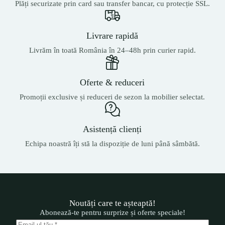
Plăți securizate prin card sau transfer bancar, cu protecție SSL.
Livrare rapidă
Livrăm în toată România în 24–48h prin curier rapid.
Oferte & reduceri
Promoții exclusive și reduceri de sezon la mobilier selectat.
Asistență clienți
Echipa noastră îți stă la dispoziție de luni până sâmbătă.
Noutăți care te așteaptă!
Abonează-te pentru surprize și oferte speciale!