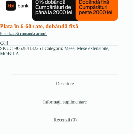
extensibilă,
160-
220
cm,
marmură
Plata în 6-60 rate, dobândă fixă
neagră/negru
Finalizează comanda acum!
SKU:
5906284132251
Categorii:
Mese
,
Mese extensibile
,
MOBILA
Descriere
Informații suplimentare
Recenzii (0)