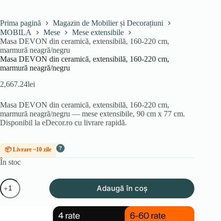
Prima pagină
Magazin de Mobilier și Decorațiuni
MOBILA
Mese
Mese extensibile
Masa DEVON din ceramică, extensibilă, 160-220 cm,
marmură neagră/negru
Masa DEVON din ceramică, extensibilă, 160-220 cm,
marmură neagră/negru
2,667.24
lei
Masa DEVON din ceramică, extensibilă, 160-220 cm,
marmură neagră/negru — mese extensibile, 90 cm x 77 cm.
Disponibil la eDecor.ro cu livrare rapidă.
?
📦 Livrare ~10 zile
În stoc
Cantitate
Adaugă în coș
Masa
DEVON
din
ceramică,