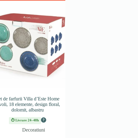
t de farfurii Villa d’Este Home
voli, 18 elemente, design floral,
dolomit, albastru
?
⏱ Livrare 24–48h
Decoratiuni