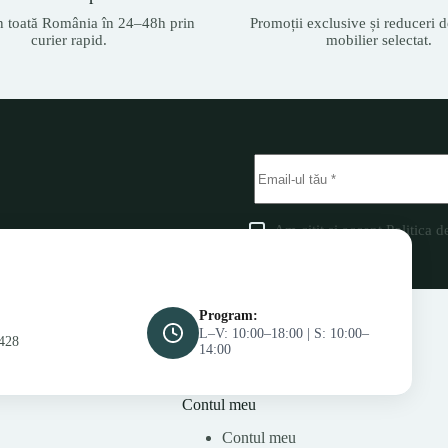
n toată România în 24–48h prin
Promoții exclusive și reduceri d
curier rapid.
mobilier selectat.
Am citit și accept
Politica d
Program:
L–V: 10:00–18:00 | S: 10:00–
428
14:00
Contul meu
Contul meu