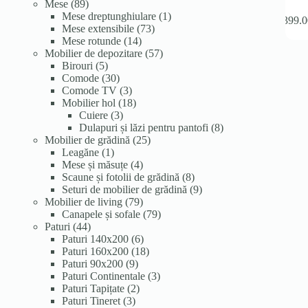
89
produse
produse
Mese
89
de
1
Mese dreptunghiulare
1
399.0
produse
73
produs
Mese extensibile
73
14
de
Mese rotunde
14
produse
produse
57
Mobilier de depozitare
57
5
de
Birouri
5
produse
30
produse
Comode
30
de
3
Comode TV
3
produse
produse
18
Mobilier hol
18
3
produse
Cuiere
3
produse
8
Dulapuri și lăzi pentru pantofi
8
25
produse
Mobilier de grădină
25
1
de
Leagăne
1
produs
4
produse
Mese și măsuțe
4
produse
8
Scaune și fotolii de grădină
8
produse
9
Seturi de mobilier de grădină
9
79
produse
Mobilier de living
79
de
79
Canapele și sofale
79
44
produse
de
Paturi
44
de
6
produse
Paturi 140x200
6
produse
produse
18
Paturi 160x200
18
9
produse
Paturi 90x200
9
produse
3
Paturi Continentale
3
2
produse
Paturi Tapițate
2
3
produse
Paturi Tineret
3