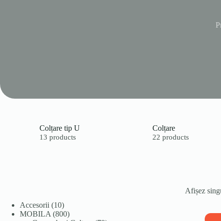
P
Colțare tip U
Colțare
13 products
22 products
Afișez singu
10
Accesorii
10
produse
800
MOBILA
800