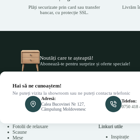
Plăți securizate prin card sau transfer
Livrăm î
bancar, cu protecție SSL.
Noutăți care te așteaptă!
Abonează-te pentru surprize și oferte speciale!
Hai să ne cunoaștem!
Ne puteți vizita la showroom sau ne puteți contacta telefonic
Adresă:
Telefon:
Calea Bucovinei Nr 127,
0750 418 
Câmpulung Moldovenesc
Fotolii de relaxare
Linkuri utile
Scaune
Inspirație
Mese