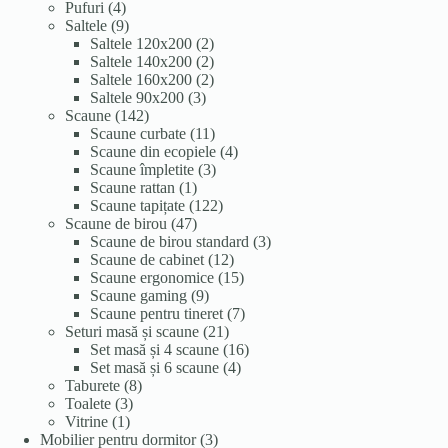
4
produse
Pufuri
4
produse
9
Saltele
9
produse
2
Saltele 120x200
2
produse
2
Saltele 140x200
2
produse
2
Saltele 160x200
2
3
produse
Saltele 90x200
3
142
produse
Scaune
142
de
11
Scaune curbate
11
produse
produse
4
Scaune din ecopiele
4
3
produse
Scaune împletite
3
1
produse
Scaune rattan
1
produs
122
Scaune tapițate
122
47
de
Scaune de birou
47
de
produse
3
Scaune de birou standard
3
produse
12
produse
Scaune de cabinet
12
produse
15
Scaune ergonomice
15
9
produse
Scaune gaming
9
produse
7
Scaune pentru tineret
7
21
produse
Seturi masă și scaune
21
de
16
Set masă și 4 scaune
16
produse
4
produse
Set masă și 6 scaune
4
8
produse
Taburete
8
3
produse
Toalete
3
1
produse
Vitrine
1
produs
3
Mobilier pentru dormitor
3