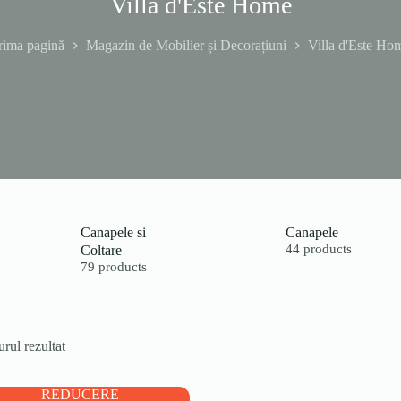
Villa d'Este Home
rima pagină
Magazin de Mobilier și Decorațiuni
Villa d'Este Ho
Canapele si
Canapele
Coltare
44 products
79 products
rul rezultat
REDUCERE