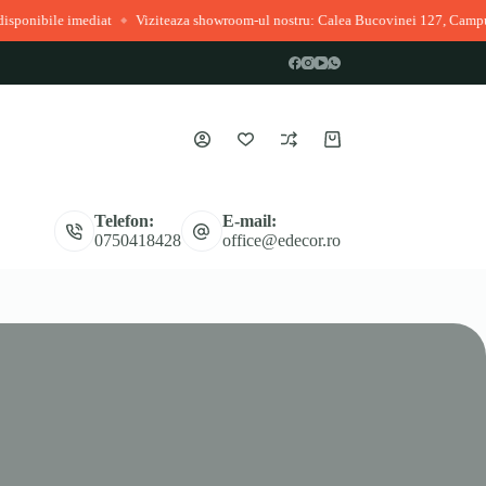
nibile imediat
Viziteaza showroom-ul nostru: Calea Bucovinei 127, Campulun
◆
Coș
de
cumpărături
Telefon:
E-mail:
0750418428
office@edecor.ro