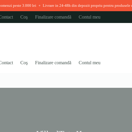
zi peste 3.000 lei
Livrare in 24-48h din depozit propriu pentru produsele dispo
◆
Contact
Coş
Finalizare comandă
Contul meu
Contact
Coş
Finalizare comandă
Contul meu