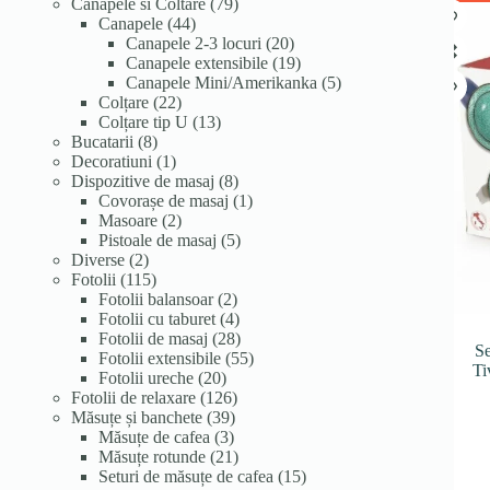
de
79
Canapele si Coltare
79
produse
44
de
Canapele
44
de
produse
20
Canapele 2-3 locuri
20
produse
de
19
Canapele extensibile
19
produse
produse
5
Canapele Mini/Amerikanka
5
22
produse
Colțare
22
de
13
Colțare tip U
13
8
produse
produse
Bucatarii
8
produse
1
Decoratiuni
1
produs
8
Dispozitive de masaj
8
produse
1
Covorașe de masaj
1
2
produs
Masoare
2
produse
5
Pistoale de masaj
5
2
produse
Diverse
2
produse
115
Fotolii
115
produse
2
Fotolii balansoar
2
produse
4
Fotolii cu taburet
4
produse
28
Fotolii de masaj
28
Se
de
55
Fotolii extensibile
55
Ti
20
produse
de
Fotolii ureche
20
de
126
produse
Fotolii de relaxare
126
produse
39
de
Măsuțe și banchete
39
3
de
produse
Măsuțe de cafea
3
produse
produse
21
Măsuțe rotunde
21
de
15
Seturi de măsuțe de cafea
15